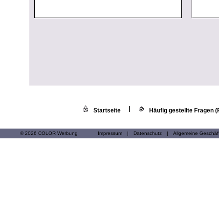
|
Startseite
Häufig gestellte Fragen 
© 2026 COLOR Werbung
Impressum
|
Datenschutz
|
Allgemeine Geschä