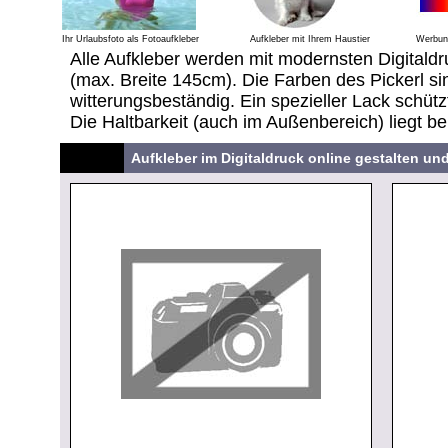
Ihr Urlaubsfoto als Fotoaufkleber
Aufkleber mit Ihrem Haustier
Werbung
Alle Aufkleber werden mit modernsten Digitaldr
(max. Breite 145cm). Die Farben des Pickerl sin
witterungsbeständig. Ein spezieller Lack schütz
Die Haltbarkeit (auch im Außenbereich) liegt be
Aufkleber im Digitaldruck online gestalten un