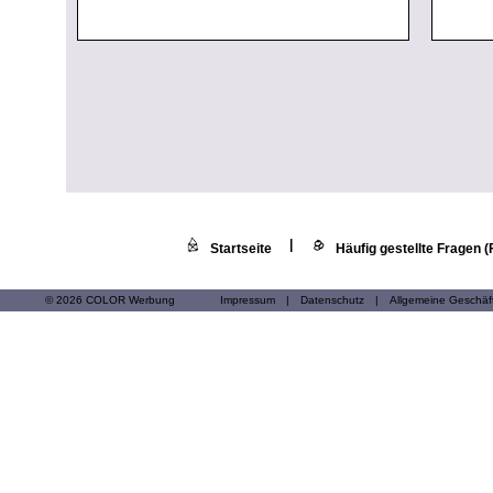
|
Startseite
Häufig gestellte Fragen 
© 2026 COLOR Werbung
Impressum
|
Datenschutz
|
Allgemeine Geschä