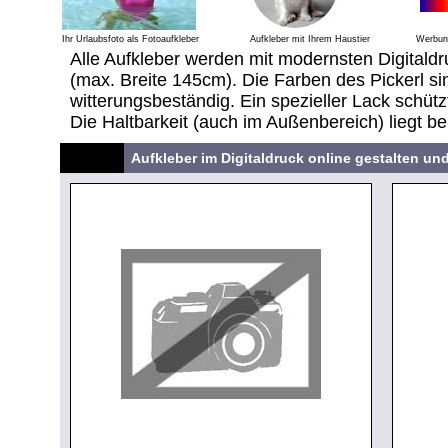
Ihr Urlaubsfoto als Fotoaufkleber
Aufkleber mit Ihrem Haustier
Werbung
Alle Aufkleber werden mit modernsten Digitaldr
(max. Breite 145cm). Die Farben des Pickerl sin
witterungsbeständig. Ein spezieller Lack schütz
Die Haltbarkeit (auch im Außenbereich) liegt be
Aufkleber im Digitaldruck online gestalten un