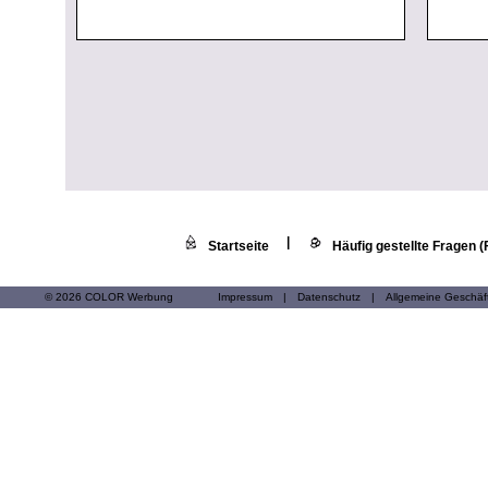
|
Startseite
Häufig gestellte Fragen 
© 2026 COLOR Werbung
Impressum
|
Datenschutz
|
Allgemeine Geschä