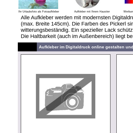
Ihr Urlaubsfoto als Fotoaufkleber
Aufkleber mit Ihrem Haustier
Werbung
Alle Aufkleber werden mit modernsten Digitaldr
(max. Breite 145cm). Die Farben des Pickerl sin
witterungsbeständig. Ein spezieller Lack schütz
Die Haltbarkeit (auch im Außenbereich) liegt be
Aufkleber im Digitaldruck online gestalten un