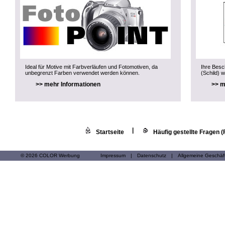
Ideal für Motive mit Farbverläufen und Fotomotiven, da
Ihre Besch
unbegrenzt Farben verwendet werden können.
(Schild) w
>> mehr Informationen
>> m
|
Startseite
Häufig gestellte Fragen 
© 2026 COLOR Werbung
Impressum
|
Datenschutz
|
Allgemeine Geschä