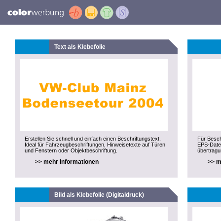
Text als Klebefolie
Erstellen Sie schnell und einfach einen Beschriftungstext.
Für Besch
Ideal für Fahrzeugbeschriftungen, Hinweisetexte auf Türen
EPS-Datei
und Fenstern oder Objektbeschriftung.
übertragu
>> mehr Informationen
>> m
Bild als Klebefolie (Digitaldruck)