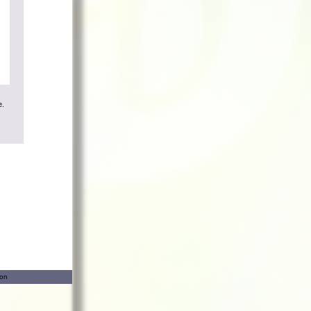
e.
ion