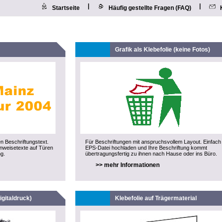
|
|
Startseite
Häufig gestellte Fragen (FAQ)
Grafik als Klebefolie (keine Fotos)
en Beschriftungstext.
Für Beschriftungen mit anspruchsvollem Layout. Einfach
inweisetexte auf Türen
EPS-Datei hochladen und Ihre Beschriftung kommt
g.
übertragungsfertig zu ihnen nach Hause oder ins Büro.
>> mehr Informationen
igitaldruck)
Klebefolie auf Trägermaterial