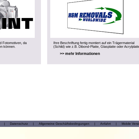
nd Fotomotiven, da
Ihre Beschriftung fertig montiert auf ein Trägermaterial
en können.
(Schild) wie z.B. Dibond-Platte, Glasplatte oder Acrylplatt
>> mehr Informationen
|
Datenschutz
|
Allgemeine Geschäftsbedingungen
|
Anfahrt
|
Mobile Vers