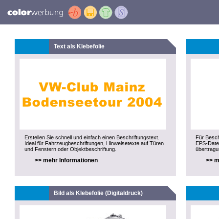
Text als Klebefolie
Erstellen Sie schnell und einfach einen Beschriftungstext.
Für Besch
Ideal für Fahrzeugbeschriftungen, Hinweisetexte auf Türen
EPS-Datei
und Fenstern oder Objektbeschriftung.
übertragu
>> mehr Informationen
>> m
Bild als Klebefolie (Digitaldruck)