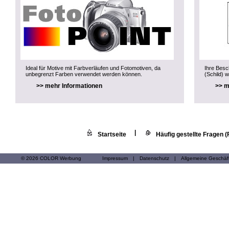
Ideal für Motive mit Farbverläufen und Fotomotiven, da
Ihre Besch
unbegrenzt Farben verwendet werden können.
(Schild) w
>> mehr Informationen
>> m
|
Startseite
Häufig gestellte Fragen 
© 2026 COLOR Werbung
Impressum
|
Datenschutz
|
Allgemeine Geschä