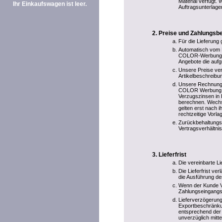
Material verfügt. 
Ihr Einkaufswagen ist leer.
Auftragsunterlage
Preise und Zahlungsb
Für die Lieferung 
Automatisch vom E
COLOR-Werbung ber
Angebote die aufg
Unsere Preise ver
Artikelbeschreibun
Unsere Rechnungen 
COLOR Werbung übe
Verzugszinsen in 
berechnen. Wechs
gelten erst nach 
rechtzeitige Vorl
Zurückbehaltungs
Vertragsverhältnis
Lieferfrist
Die vereinbarte Li
Die Lieferfrist ve
die Ausführung de
Wenn der Kunde Vo
Zahlungseingangs
Lieferverzögerung
Exportbeschränkun
entsprechend der 
unverzüglich mitte