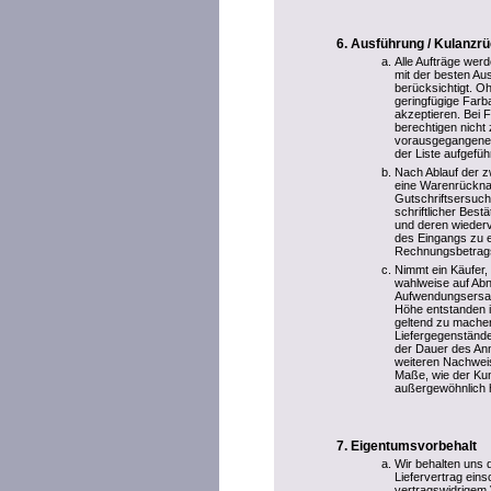
Ausführung / Kulanz
Alle Aufträge wer
mit der besten Au
berücksichtigt. Oh
geringfügige Farb
akzeptieren. Bei
berechtigen nicht
vorausgegangenen 
der Liste aufgefü
Nach Ablauf der zw
eine Warenrückna
Gutschriftsersuch
schriftlicher Best
und deren wiederv
des Eingangs zu e
Rechnungsbetrag
Nimmt ein Käufer, 
wahlweise auf Ab
Aufwendungsersatz
Höhe entstanden i
geltend zu mache
Liefergegenstände
der Dauer des An
weiteren Nachweis
Maße, wie der Kun
außergewöhnlich h
Eigentumsvorbehalt
Wir behalten uns 
Liefervertrag ein
vertragswidrigem 