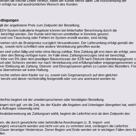
Werden die Rechte Dritter verletzt, haftet der Kunde hierfür allein. Die Rücksendung der
n erfolgt nur auf ausdrücklichen Wunsch des Kunden.
edingungen
gilt der angebotene Preis zum Zeitpunkt der Bestellung.
DV-System kalkulierte Angebote können bei fehlerhafter Berechnung durch die
ichtigt werden. Der Kunde wird hiervon unmittelbar in Kenntnis gesetzt.
rund von Täuschung oder Fehlern im System erstellt wurden, sind nichtig.
stehen sich als Bruttopreise zuzüglich Versandkosten. Der Lieferumfang erfolgt gemäß der
g , soweit nicht schriftlich eine andere Vereinbarung getroffen wurde.
sind sofort fällig und netto ohne Abzug zahlbar. Eine Zahlung gilt erst dann als erfolgt, we
r den Betrag verfügen kann. Im Falle eines Zahlungsverzuges sind wir berechtigt,
Höhe von 5% über dem jeweiligen Basiszinssatz der EZB nach Diskont-überleitungsgesetz 
el oder Schecks werden nur nach Vereinbarung und erfüllungshalber entgegengenommen 
ihrer Einlösung als Zahlung. Diskont- und Einzugsspesen gehen zu Lasten des Bestellers. Für
age übernehmen wir keine Haftung.
rechte stehen dem Käufer nur zu, soweit sein Gegenanspruch auf dem gleichen
 beruht und dieser rechtskräftig festgestellt oder von uns anerkannt worden ist.
eferfrist beginnt mit der unwidersprochenen oder bestätigten Bestellung.
rlängert sich ggf. um die Zeit, bis der Käufer alle Angaben und Unterlagen übergeben hat, welc
s Auftrages notwendig sind.
rabüberweisung als Zahlungsart wählt, beginnt die Lieferfrist erst ab dem Zeitpunkt des
.
en, die durch gesetzliche oder behördliche Anordnungen (z. B. Import- und
gen) verursacht werden und nicht von uns zu vertreten sind, verlängern die Lieferfrist
Dauer derartiger Hindernisse. Deren Beginn und Ende werden wir in wichtigen Fällen dem K
ilen.