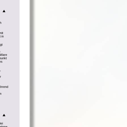
ch
mit
 in
gt
h
r Ware
punkt
es
,
r
ährend
m
Bei
knahme