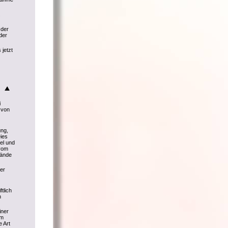
.
 der
der
 jetzt
i
 von
ng,
ies
el und
 vom
tände
er
tlich
n
iner
Im
e Art