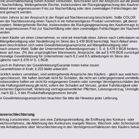
 mit unverhältnismäßig hohen Kosten verbunden, beschränkt sich der Anspruch auf die jewei
der Nacherfüllung. Weitergehende Rechte, insbesondere die Rückgängigmachung des Kaufver
blauf einer angemessenen Frist zur Nacherfüllung oder dem zweimaligen Fehlschlagen der
ltend gemacht werden.
rsten Jahres ist der Anspruch in der Regel auf Nachbesserung beschränkt. Sollte COLOR
n der Nachbesserung einen Tausch in ein höherwertigeres Produkt vornehmen, gilt dieser
 akzeptiert. Weitergehende Rechte, insbesondere die Rückgängigmachung des Kaufvertrags 
iner angemessenen Frist zur Nacherfüllung oder dem zweimaligen Fehlschlagen der Nacherf
werden.
ei dem Käufer um einen Unternehmer, so sind wir innerhalb eines Jahres nach Lieferdatum n
Mängelbeseitigung oder Neulieferung im Sinne des § 439 BGB berechtigt. Nach Ablauf eines
datum beschränken sich seine Gewährleistungsansprüche auf Mängelbeseitigung oder
t nach unserer Wahl. Sollte der Unternehmer Aufwendungsersatz i. S. d. § 478 II BGB fordern,
dieser auf max. 2% des ursprünglichen Warenwerts. Ansprüche, die auf § 478 BGB zurückge
-monatige Gewährleistung für Unternehmer nach 8.2 und 8.5 abbedungen im Sinne des
sgleichs nach § 478 IV S. 1 BGB.
ausch im Rahmen der Gewährleistung/Garantie treten keine neuen
rantiefristen in Kraft; § 203 bleibt unberührt.
rücklich anders vereinbart, sind weitergehende Ansprüche des Käufers - gleich aus welchem
geschlossen. Wir haften deshalb nicht für Schäden, die nicht am Liefergegenstand unmittelb
insbesondere haften wir nicht für entgangenen Gewinn oder sonstige Vermögensschäden de
nde Haftungsbefreiung gilt nicht, sofern der Schaden auf Vorsatz, grober Fahrlässigkeit oder
sicherten Eigenschaft, Verletzung vertragswesentlicher Pflichten, Leistungsverzug, Unmöglic
 nach §§ 1, 4 des Produkthaftungsgesetzes beruht.
n Gewährleistungsansprüchen beachten Sie bitte die Hinweise jeder Lieferung.
ensverschlechterung
rtrag zurücktreten, wenn uns eine Zahlungseinstellung, die Eröffnung des Konkurs- oder
rgleichsverfahrens, die Ablehnung des Konkurses mangels Masse, Wechsel- oder Scheckprot
ete Anhaltspunkte über Verschlechterung in den Vermögensverhältnissen des Käufers beka