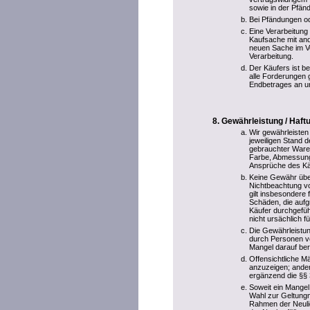
sowie in der Pfänd
Bei Pfändungen ode
Eine Verarbeitung
Kaufsache mit and
neuen Sache im V
Verarbeitung.
Der Käufers ist be
alle Forderungen 
Endbetrages an u
Gewährleistung / Haf
Wir gewährleisten
jeweiligen Stand d
gebrauchter Ware
Farbe, Abmessung
Ansprüche des Käu
Keine Gewähr übe
Nichtbeachtung vo
gilt insbesondere
Schäden, die aufg
Käufer durchgefüh
nicht ursächlich f
Die Gewährleistun
durch Personen vo
Mangel darauf ber
Offensichtliche M
anzuzeigen; ander
ergänzend die §§
Soweit ein Mangel
Wahl zur Geltungm
Rahmen der Neulief