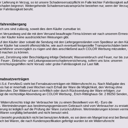
r Lieferung in Verzug, so ist unsere Schadensersatzpflicht im Falle leichter Fahrlässigkeit au
chaden begrenzt. Weitergehende Schadensersatzansprüche bestehen nur, wenn der Verzug
r Fahrlässigkeit beruht.
Gefahrenübergang
rch uns sind zulässig, soweit dies dem Käufer zumutbar ist.
den Versandweg und die mit dem Versand beauftragte Firma können wir nach unserem Erme
 der Käufer keine ausdrücklichen Weisungen gibt.
uf den Käufer über sobald die Sendung mit den Liefergegenständen vom Spediteur an den Kä
er Käufer hat sowohl offensichtliche, wie auch eventuell festgestellte Transportschäden beim
rachtführer unverzüglich zu rügen und dies anschließend auch COLOR Werbung mitzuteilen,
d machen zu können.
rlust, Zerstörung oder Beschädigung infolge Diebstahl, Wassereinbruch und Feuer, nur bis zu
n Feuer-, Einbruchs- und Leitungswasserschadenversicherung, sofern uns bzw. unseren
errichtungsgehilfen nicht Vorsatz oder grobe Fahrlässigkeit zur Last fällt.
rnabsatzverträgen
i.S.d. FernAbsG steht bei Fernabsatzverträgen ein Widerrufsrecht zu. Nach Maßgabe des
s hat er innerhalb zwei Wochen nach Erhalt der Ware die Möglichkeit, den Vertrag ohne
errufen. Der Widerruf kann schriftlich oder durch Rücksendung der Ware erfolgen; zur
gt die rechtzeitige Absendung an COLOR Werbung , Erich-Rittinghaus-Str. 2 89250 Senden,
Widerrufsrechts trägt der Verbraucher bis zu einem Bestellwert von 40,- Euro die
 Wertminderungen aus bestimmungsgemässem Gebrauch sind vom Verbraucher zu erstatt
derung ist lediglich auf die Prüfung der Ware zurückzuführen. Wertminderungen können verm
Waren sorgfältig behandelt und nicht benutzt wird.
 besteht grundsätzlich nicht bei benutzten Artikeln, es sei denn ein Mangel trat erst bei Benu
ch bei Waren, die nach Kundenspezifikation gefertigt wurden ist ein Widerrufsrecht