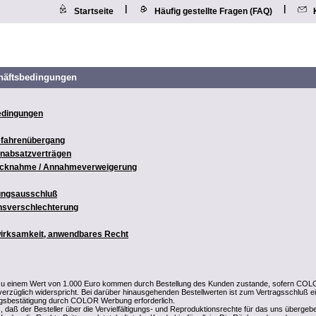
|
|
Startseite
Häufig gestellte Fragen (FAQ)
häftsbedingungen
edingungen
Gefahrenübergang
rnabsatzverträgen
rücknahme / Annahmeverweigerung
tungsausschluß
ensverschlechterung
wirksamkeit, anwendbares Recht
 zu einem Wert von 1.000 Euro kommen durch Bestellung des Kunden zustande, sofern CO
erzüglich widerspricht. Bei darüber hinausgehenden Bestellwerten ist zum Vertragsschluß e
agsbestätigung durch COLOR Werbung erforderlich.
, daß der Besteller über die Vervielfältigungs- und Reproduktionsrechte für das uns übergeb