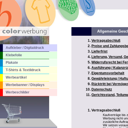
Allgemeine Gesc
Vertragsabschluß
Preise und Zahlungsb
Aufkleber / Digitaldruck
Lieferfrist
Klebefolie
Lieferung, Versand, 
Widerrufsrecht bei Fe
Plakate
Ausführung / Kulanz
T-Shirts & Textildruck
Eigentumsvorbehalt
Werbeartikel
Gewährleistung / Haf
Rücktritt bei Vermög
Werbebanner / Displays
Datenschutz
Werbeschilder
Gerichtsstand, Teilun
Vertragsabschluß
Kaufverträge bis
Werbung nicht unv
zusätzliche Auftr
Wir setzen voraus