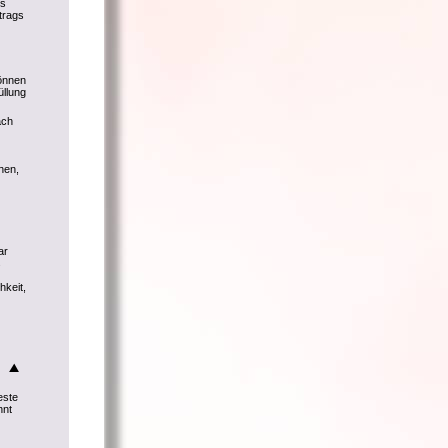
ls
trags
können
üllung
ach
hen,
ar
s
hkeit,
este
nnt