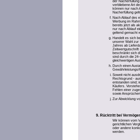
der Nacherfüllung
verbliebene Art 
können nur nach A
Nacherfüllung ge
Nach Ablauf des e
Werbung im Rahme
bereits jetzt als
nur nach Ablauf e
geltend gemacht 
Handelt es sich b
unserer Wahl zur 
Jahres ab Liefer
Zeitwertgutschrif
beschränkt sich 
sind durch die 24
gleichwertigen Au
Durch einen Aust
Gewährleistungs/Ga
Soweit nicht ausd
Rechtsgrund - aus
entstanden sind; 
Käufers. Vorstehe
Fehlen einer zuge
sowie Ansprüchen
Zur Abwicklung vo
Rücktritt bei Vermög
Wir können vom Ve
gerichtlichen Ve
oder andere konkr
werden.