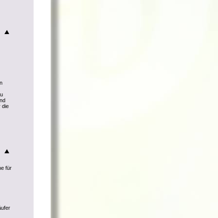
nn
zu
und
 die
he für
äufer