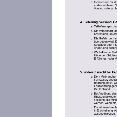
Geraten wir mit de
vorhersehbaren S
Vorsatz oder grobe
Lieferung, Versand, 
Teillieferungen du
Die Versandart, 
bestimmen, sofern
Die Gefahr geht a
übergeben wird. D
Spediteur oder F
Ansprüche gelten
Wir haften bei Ve
Höhe der übliche
Erfüllungs- oder V
Widerrufsrecht bei Fe
Dem Verbraucher 
Fernabsatzgesetze
Begründung zu wid
Fristwahrung genü
Deutschland.
Bei Ausübung des 
Rücksendekosten.
sei denn, die Min
werden, wenn die 
Ein Widerrufsrecht
in Erscheinung. Au
ausgeschlossen.