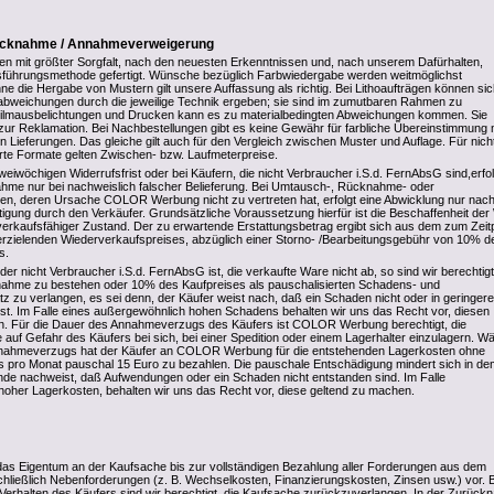
rücknahme / Annahmeverweigerung
den mit größter Sorgfalt, nach den neuesten Erkenntnissen und, nach unserem Dafürhalten,
sführungsmethode gefertigt. Wünsche bezüglich Farbwiedergabe werden weitmöglichst
ne die Hergabe von Mustern gilt unsere Auffassung als richtig. Bei Lithoaufträgen können si
abweichungen durch die jeweilige Technik ergeben; sie sind im zumutbaren Rahmen zu
 Filmausbelichtungen und Drucken kann es zu materialbedingten Abweichungen kommen. Sie
 zur Reklamation. Bei Nachbestellungen gibt es keine Gewähr für farbliche Übereinstimmung 
Lieferungen. Das gleiche gilt auch für den Vergleich zwischen Muster und Auflage. Für nicht
hrte Formate gelten Zwischen- bzw. Laufmeterpreise.
eiwöchigen Widerrufsfrist oder bei Käufern, die nicht Verbraucher i.S.d. FernAbsG sind,erfol
hme nur bei nachweislich falscher Belieferung. Bei Umtausch-, Rücknahme- oder
en, deren Ursache COLOR Werbung nicht zu vertreten hat, erfolgt eine Abwicklung nur nac
ätigung durch den Verkäufer. Grundsätzliche Voraussetzung hierfür ist die Beschaffenheit de
erkaufsfähiger Zustand. Der zu erwartende Erstattungsbetrag ergibt sich aus dem zum Zeit
rzielenden Wiederverkaufspreises, abzüglich einer Storno- /Bearbeitungsgebühr von 10% d
s.
der nicht Verbraucher i.S.d. FernAbsG ist, die verkaufte Ware nicht ab, so sind wir berechtigt
nahme zu bestehen oder 10% des Kaufpreises als pauschalisierten Schadens- und
 zu verlangen, es sei denn, der Käufer weist nach, daß ein Schaden nicht oder in geringere
st. Im Falle eines außergewöhnlich hohen Schadens behalten wir uns das Recht vor, diesen
n. Für die Dauer des Annahmeverzugs des Käufers ist COLOR Werbung berechtigt, die
 auf Gefahr des Käufers bei sich, bei einer Spedition oder einem Lagerhalter einzulagern. W
nahmeverzugs hat der Käufer an COLOR Werbung für die entstehenden Lagerkosten ohne
 pro Monat pauschal 15 Euro zu bezahlen. Die pauschale Entschädigung mindert sich in de
de nachweist, daß Aufwendungen oder ein Schaden nicht entstanden sind. Im Falle
oher Lagerkosten, behalten wir uns das Recht vor, diese geltend zu machen.
das Eigentum an der Kaufsache bis zur vollständigen Bezahlung aller Forderungen aus dem
schließlich Nebenforderungen (z. B. Wechselkosten, Finanzierungskosten, Zinsen usw.) vor. 
Verhalten des Käufers sind wir berechtigt, die Kaufsache zurückzuverlangen. In der Zurüc