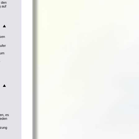
f den
 auf
ssen
ufer
 um
r
en, es
ieden
tzung