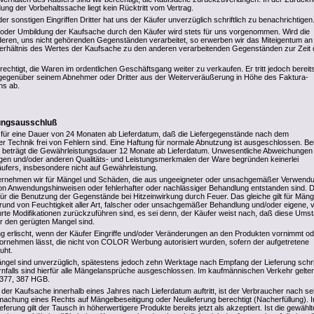
ung der Vorbehaltssache liegt kein Rücktritt vom Vertrag.
r sonstigen Eingriffen Dritter hat uns der Käufer unverzüglich schriftlich zu benachrichtigen
 oder Umbildung der Kaufsache durch den Käufer wird stets für uns vorgenommen. Wird die
eren, uns nicht gehörenden Gegenständen verarbeitet, so erwerben wir das Miteigentum an
erhältnis des Wertes der Kaufsache zu den anderen verarbeitenden Gegenständen zur Zeit 
rechtigt, die Waren im ordentlichen Geschäftsgang weiter zu verkaufen. Er tritt jedoch bereits
gegenüber seinem Abnehmer oder Dritter aus der Weiterveräußerung in Höhe des Faktura-
ns ab.
tungsausschluß
 für eine Dauer von 24 Monaten ab Lieferdatum, daß die Liefergegenstände nach dem
er Technik frei von Fehlern sind. Eine Haftung für normale Abnutzung ist ausgeschlossen. Be
 beträgt die Gewährleistungsdauer 12 Monate ab Lieferdatum. Unwesentliche Abweichungen
en und/oder anderen Qualitäts- und Leistungsmerkmalen der Ware begründen keinerlei
fers, insbesondere nicht auf Gewährleistung.
rnehmen wir für Mängel und Schäden, die aus ungeeigneter oder unsachgemäßer Verwendu
n Anwendungshinweisen oder fehlerhafter oder nachlässiger Behandlung entstanden sind. D
 für die Benutzung der Gegenstände bei Hitzeinwirkung durch Feuer. Das gleiche gilt für Mäng
rund von Feuchtigkeit aller Art, falscher oder unsachgemäßer Behandlung und/oder eigene,
rte Modifikationen zurückzuführen sind, es sei denn, der Käufer weist nach, daß diese Ums
ür den gerügten Mangel sind.
g erlischt, wenn der Käufer Eingriffe und/oder Veränderungen an den Produkten vornimmt od
rnehmen lässt, die nicht von COLOR Werbung autorisiert wurden, sofern der aufgetretene
uht.
ängel sind unverzüglich, spätestens jedoch zehn Werktage nach Empfang der Lieferung schrif
nfalls sind hierfür alle Mängelansprüche ausgeschlossen. Im kaufmännischen Verkehr gelte
 377, 387 HGB.
 der Kaufsache innerhalb eines Jahres nach Lieferdatum auftritt, ist der Verbraucher nach se
achung eines Rechts auf Mängelbeseitigung oder Neulieferung berechtigt (Nacherfüllung). 
erung gilt der Tausch in höherwertigere Produkte bereits jetzt als akzeptiert. Ist die gewählt