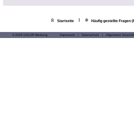
|
Startseite
Häufig gestellte Fragen 
© 2026 COLOR Werbung
Impressum
|
Datenschutz
|
Allgemeine Geschä