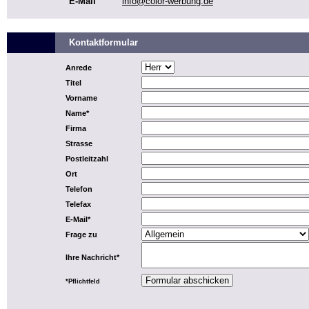
E-Mail
info@color-werbung.de
Kontaktformular
Anrede
Titel
Vorname
Name*
Firma
Strasse
Postleitzahl
Ort
Telefon
Telefax
E-Mail*
Frage zu
Ihre Nachricht*
*Pflichtfeld