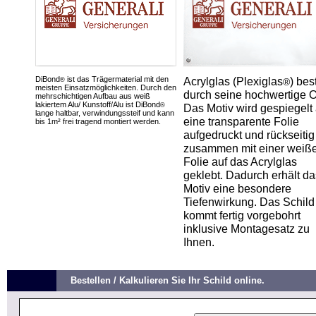
DiBond
ist das Trägermaterial mit den
Acrylglas (Plexiglas
) bes
®
®
meisten Einsatzmöglichkeiten. Durch den
durch seine hochwertige O
mehrschichtigen Aufbau aus weiß
lakiertem Alu/ Kunstoff/Alu ist DiBond
®
Das Motiv wird gespiegelt 
lange haltbar, verwindungssteif und kann
eine transparente Folie
bis 1m² frei tragend montiert werden.
aufgedruckt und rückseitig
zusammen mit einer weiß
Folie auf das Acrylglas
geklebt. Dadurch erhält da
Motiv eine besondere
Tiefenwirkung. Das Schild
kommt fertig vorgebohrt
inklusive Montagesatz zu
Ihnen.
Bestellen / Kalkulieren Sie Ihr Schild online.