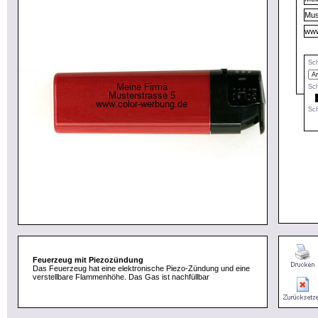
Sch
Sch
Sch
Feuerzeug mit Piezozündung
Das Feuerzeug hat eine elektronische Piezo-Zündung und eine
verstellbare Flammenhöhe. Das Gas ist nachfüllbar