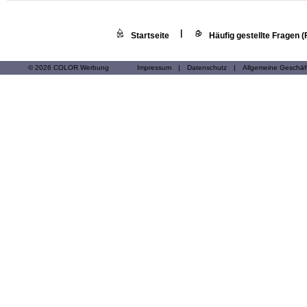
|
Startseite
Häufig gestellte Fragen 
© 2026 COLOR Werbung
Impressum
|
Datenschutz
|
Allgemeine Geschä