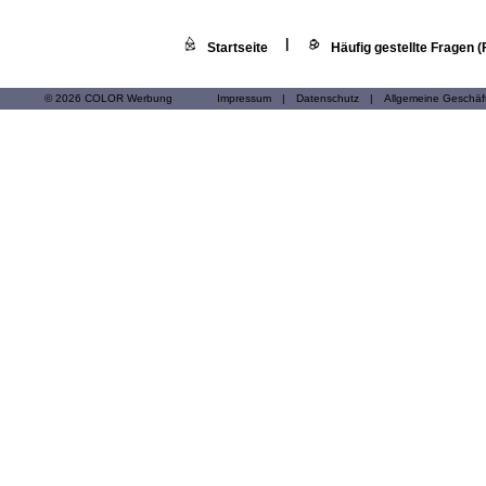
|
Startseite
Häufig gestellte Fragen 
© 2026 COLOR Werbung
Impressum
|
Datenschutz
|
Allgemeine Geschä