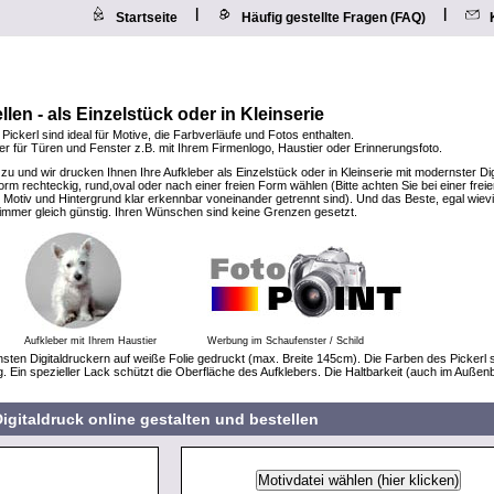
|
|
Startseite
Häufig gestellte Fragen (FAQ)
llen - als Einzelstück oder in Kleinserie
 Pickerl sind ideal für Motive, die Farbverläufe und Fotos enthalten.
eber für Türen und Fenster z.B. mit Ihrem Firmenlogo, Haustier oder Erinnerungsfoto.
 zu und wir drucken Ihnen Ihre Aufkleber als Einzelstück oder in Kleinserie mit modernster Di
rm rechteckig, rund,oval oder nach einer freien Form wählen (Bitte achten Sie bei einer frei
Motiv und Hintergrund klar erkennbar voneinander getrennt sind). Und das Beste, egal wiev
t immer gleich günstig. Ihren Wünschen sind keine Grenzen gesetzt.
Aufkleber mit Ihrem Haustier
Werbung im Schaufenster / Schild
sten Digitaldruckern auf weiße Folie gedruckt (max. Breite 145cm). Die Farben des Pickerl 
g. Ein spezieller Lack schützt die Oberfläche des Aufklebers. Die Haltbarkeit (auch im Außen
igitaldruck online gestalten und bestellen