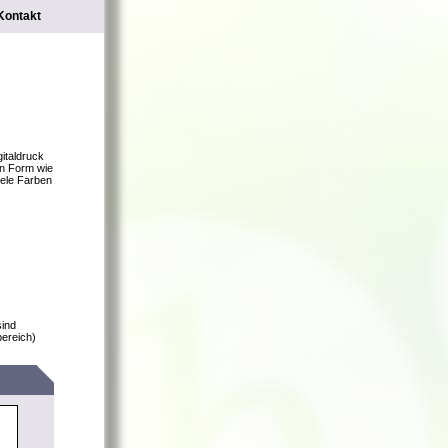
Kontakt
gitaldruck
en Form wie
iele Farben
sind
bereich)