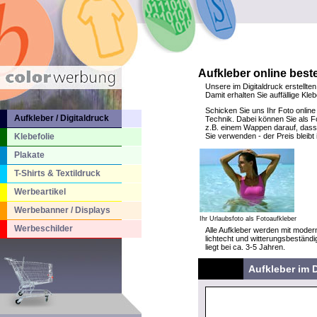
Aufkleber online beste
Unsere im Digitaldruck erstellten
Damit erhalten Sie auffällige Kl
Schicken Sie uns Ihr Foto online
Aufkleber / Digitaldruck
Technik. Dabei können Sie als Fo
z.B. einem Wappen darauf, dass 
Klebefolie
Sie verwenden - der Preis bleib
Plakate
T-Shirts & Textildruck
Werbeartikel
Werbebanner / Displays
Ihr Urlaubsfoto als Fotoaufkleber
Werbeschilder
Alle Aufkleber werden mit modern
lichtecht und witterungsbeständi
liegt bei ca. 3-5 Jahren.
Aufkleber im D