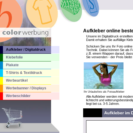
Aufkleber online beste
Unsere im Digitaldruck erstellten
Damit erhalten Sie auffällige Kl
Schicken Sie uns Ihr Foto online
Aufkleber / Digitaldruck
Technik. Dabei können Sie als Fo
z.B. einem Wappen darauf, dass 
Klebefolie
Sie verwenden - der Preis bleib
Plakate
T-Shirts & Textildruck
Werbeartikel
Werbebanner / Displays
Ihr Urlaubsfoto als Fotoaufkleber
Werbeschilder
Alle Aufkleber werden mit modern
lichtecht und witterungsbeständi
liegt bei ca. 3-5 Jahren.
Aufkleber im D