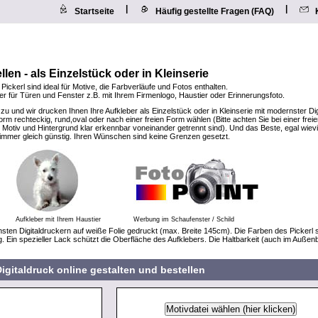
|
|
Startseite
Häufig gestellte Fragen (FAQ)
llen - als Einzelstück oder in Kleinserie
 Pickerl sind ideal für Motive, die Farbverläufe und Fotos enthalten.
eber für Türen und Fenster z.B. mit Ihrem Firmenlogo, Haustier oder Erinnerungsfoto.
 zu und wir drucken Ihnen Ihre Aufkleber als Einzelstück oder in Kleinserie mit modernster Di
rm rechteckig, rund,oval oder nach einer freien Form wählen (Bitte achten Sie bei einer frei
Motiv und Hintergrund klar erkennbar voneinander getrennt sind). Und das Beste, egal wiev
t immer gleich günstig. Ihren Wünschen sind keine Grenzen gesetzt.
Aufkleber mit Ihrem Haustier
Werbung im Schaufenster / Schild
sten Digitaldruckern auf weiße Folie gedruckt (max. Breite 145cm). Die Farben des Pickerl 
g. Ein spezieller Lack schützt die Oberfläche des Aufklebers. Die Haltbarkeit (auch im Außen
igitaldruck online gestalten und bestellen