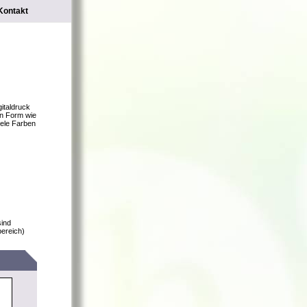
Kontakt
gitaldruck
en Form wie
iele Farben
sind
bereich)