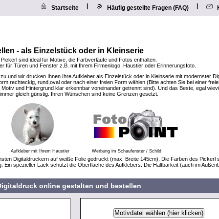
|
|
Startseite
Häufig gestellte Fragen (FAQ)
llen - als Einzelstück oder in Kleinserie
 Pickerl sind ideal für Motive, die Farbverläufe und Fotos enthalten.
eber für Türen und Fenster z.B. mit Ihrem Firmenlogo, Haustier oder Erinnerungsfoto.
 zu und wir drucken Ihnen Ihre Aufkleber als Einzelstück oder in Kleinserie mit modernster Di
rm rechteckig, rund,oval oder nach einer freien Form wählen (Bitte achten Sie bei einer frei
Motiv und Hintergrund klar erkennbar voneinander getrennt sind). Und das Beste, egal wiev
t immer gleich günstig. Ihren Wünschen sind keine Grenzen gesetzt.
Aufkleber mit Ihrem Haustier
Werbung im Schaufenster / Schild
sten Digitaldruckern auf weiße Folie gedruckt (max. Breite 145cm). Die Farben des Pickerl 
g. Ein spezieller Lack schützt die Oberfläche des Aufklebers. Die Haltbarkeit (auch im Außen
igitaldruck online gestalten und bestellen