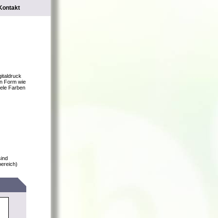
Kontakt
gitaldruck
en Form wie
iele Farben
sind
bereich)