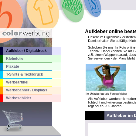
Aufkleber online beste
Unsere im Digitaldruck erstellten
Damit erhalten Sie auffällige Kl
Schicken Sie uns Ihr Foto online
Aufkleber / Digitaldruck
Technik. Dabei können Sie als Fo
z.B. einem Wappen darauf, dass 
Klebefolie
Sie verwenden - der Preis bleib
Plakate
T-Shirts & Textildruck
Werbeartikel
Werbebanner / Displays
Ihr Urlaubsfoto als Fotoaufkleber
Werbeschilder
Alle Aufkleber werden mit modern
lichtecht und witterungsbeständi
liegt bei ca. 3-5 Jahren.
Aufkleber im D