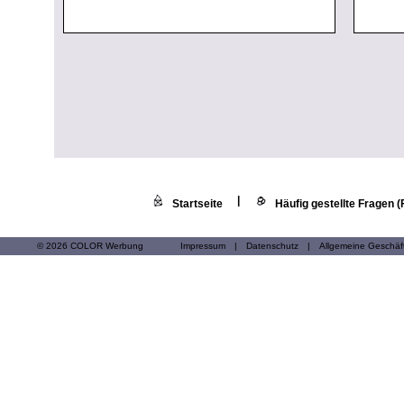
|
Startseite
Häufig gestellte Fragen 
© 2026 COLOR Werbung
Impressum
|
Datenschutz
|
Allgemeine Geschä