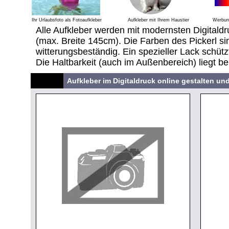
Ihr Urlaubsfoto als Fotoaufkleber
Aufkleber mit Ihrem Haustier
Werbung
Alle Aufkleber werden mit modernsten Digitaldr
(max. Breite 145cm). Die Farben des Pickerl sin
witterungsbeständig. Ein spezieller Lack schütz
Die Haltbarkeit (auch im Außenbereich) liegt be
Aufkleber im Digitaldruck online gestalten un