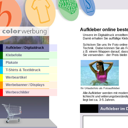
Aufkleber online beste
Unsere im Digitaldruck erstellten
Damit erhalten Sie auffällige Kl
Schicken Sie uns Ihr Foto online
Aufkleber / Digitaldruck
Technik. Dabei können Sie als Fo
z.B. einem Wappen darauf, dass 
Klebefolie
Sie verwenden - der Preis bleib
Plakate
T-Shirts & Textildruck
Werbeartikel
Werbebanner / Displays
Ihr Urlaubsfoto als Fotoaufkleber
Werbeschilder
Alle Aufkleber werden mit modern
lichtecht und witterungsbeständi
liegt bei ca. 3-5 Jahren.
Aufkleber im D