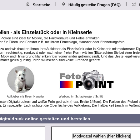
|
|
Startseite
Häufig gestellte Fragen (FAQ)
llen - als Einzelstück oder in Kleinserie
 Pickerl sind ideal für Motive, die Farbverläufe und Fotos enthalten.
eber für Türen und Fenster z.B. mit Ihrem Firmenlogo, Haustier oder Erinnerungsfoto.
 zu und wir drucken Ihnen Ihre Aufkleber als Einzelstück oder in Kleinserie mit modernster Di
rm rechteckig, rund,oval oder nach einer freien Form wählen (Bitte achten Sie bei einer frei
Motiv und Hintergrund klar erkennbar voneinander getrennt sind). Und das Beste, egal wiev
t immer gleich günstig. Ihren Wünschen sind keine Grenzen gesetzt.
Aufkleber mit Ihrem Haustier
Werbung im Schaufenster / Schild
sten Digitaldruckern auf weiße Folie gedruckt (max. Breite 145cm). Die Farben des Pickerl 
g. Ein spezieller Lack schützt die Oberfläche des Aufklebers. Die Haltbarkeit (auch im Außen
igitaldruck online gestalten und bestellen