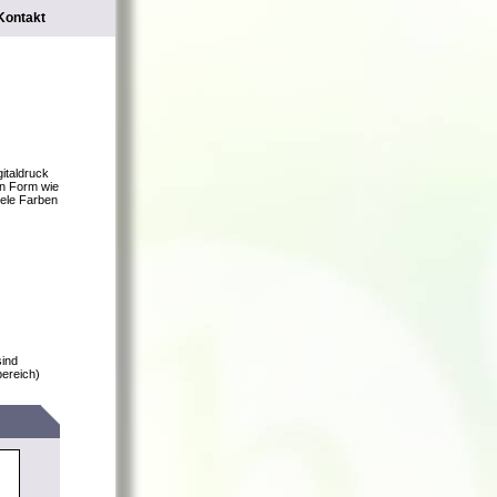
Kontakt
gitaldruck
en Form wie
iele Farben
sind
bereich)