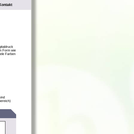
Kontakt
gitaldruck
en Form wie
iele Farben
sind
bereich)