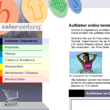
Aufkleber online beste
Unsere im Digitaldruck erstellten
Damit erhalten Sie auffällige Kl
Schicken Sie uns Ihr Foto online
Aufkleber / Digitaldruck
Technik. Dabei können Sie als Fo
z.B. einem Wappen darauf, dass 
Klebefolie
Sie verwenden - der Preis bleib
Plakate
T-Shirts & Textildruck
Werbeartikel
Werbebanner / Displays
Ihr Urlaubsfoto als Fotoaufkleber
Werbeschilder
Alle Aufkleber werden mit modern
lichtecht und witterungsbeständi
liegt bei ca. 3-5 Jahren.
Aufkleber im D