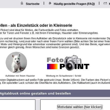
|
|
Startseite
Häufig gestellte Fragen (FAQ)
llen - als Einzelstück oder in Kleinserie
 Pickerl sind ideal für Motive, die Farbverläufe und Fotos enthalten.
eber für Türen und Fenster z.B. mit Ihrem Firmenlogo, Haustier oder Erinnerungsfoto.
 zu und wir drucken Ihnen Ihre Aufkleber als Einzelstück oder in Kleinserie mit modernster Di
rm rechteckig, rund,oval oder nach einer freien Form wählen (Bitte achten Sie bei einer frei
Motiv und Hintergrund klar erkennbar voneinander getrennt sind). Und das Beste, egal wiev
t immer gleich günstig. Ihren Wünschen sind keine Grenzen gesetzt.
Aufkleber mit Ihrem Haustier
Werbung im Schaufenster / Schild
sten Digitaldruckern auf weiße Folie gedruckt (max. Breite 145cm). Die Farben des Pickerl 
g. Ein spezieller Lack schützt die Oberfläche des Aufklebers. Die Haltbarkeit (auch im Außen
igitaldruck online gestalten und bestellen