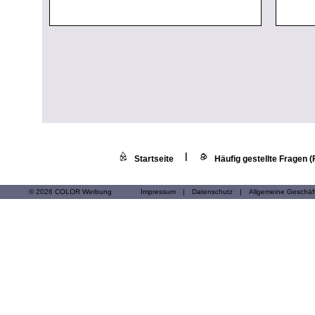
|
Startseite
Häufig gestellte Fragen 
© 2026 COLOR Werbung
Impressum
|
Datenschutz
|
Allgemeine Geschä