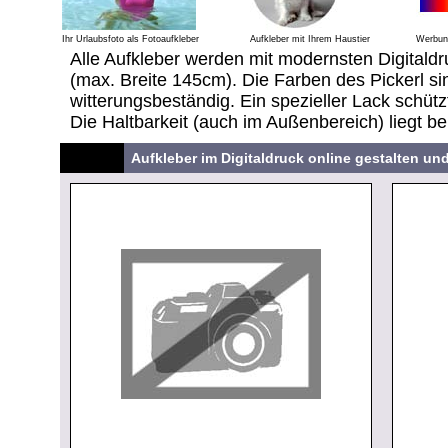
Ihr Urlaubsfoto als Fotoaufkleber
Aufkleber mit Ihrem Haustier
Werbung
Alle Aufkleber werden mit modernsten Digitaldr
(max. Breite 145cm). Die Farben des Pickerl sin
witterungsbeständig. Ein spezieller Lack schütz
Die Haltbarkeit (auch im Außenbereich) liegt be
Aufkleber im Digitaldruck online gestalten un