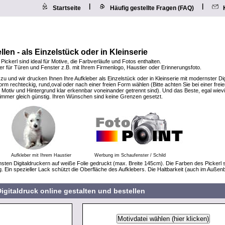
|
|
Startseite
Häufig gestellte Fragen (FAQ)
llen - als Einzelstück oder in Kleinserie
 Pickerl sind ideal für Motive, die Farbverläufe und Fotos enthalten.
eber für Türen und Fenster z.B. mit Ihrem Firmenlogo, Haustier oder Erinnerungsfoto.
 zu und wir drucken Ihnen Ihre Aufkleber als Einzelstück oder in Kleinserie mit modernster Di
rm rechteckig, rund,oval oder nach einer freien Form wählen (Bitte achten Sie bei einer frei
Motiv und Hintergrund klar erkennbar voneinander getrennt sind). Und das Beste, egal wiev
t immer gleich günstig. Ihren Wünschen sind keine Grenzen gesetzt.
Aufkleber mit Ihrem Haustier
Werbung im Schaufenster / Schild
sten Digitaldruckern auf weiße Folie gedruckt (max. Breite 145cm). Die Farben des Pickerl 
g. Ein spezieller Lack schützt die Oberfläche des Aufklebers. Die Haltbarkeit (auch im Außen
igitaldruck online gestalten und bestellen