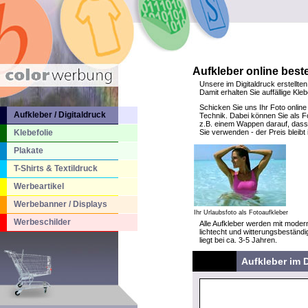
Aufkleber online beste
Unsere im Digitaldruck erstellten
Damit erhalten Sie auffällige Kl
Schicken Sie uns Ihr Foto online
Aufkleber / Digitaldruck
Technik. Dabei können Sie als Fo
z.B. einem Wappen darauf, dass 
Klebefolie
Sie verwenden - der Preis bleib
Plakate
T-Shirts & Textildruck
Werbeartikel
Werbebanner / Displays
Ihr Urlaubsfoto als Fotoaufkleber
Werbeschilder
Alle Aufkleber werden mit modern
lichtecht und witterungsbeständi
liegt bei ca. 3-5 Jahren.
Aufkleber im D