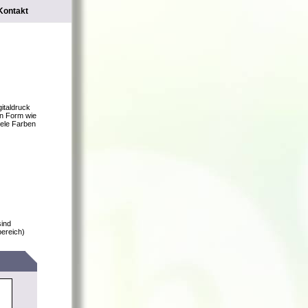
Kontakt
gitaldruck
en Form wie
iele Farben
sind
bereich)