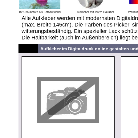
Ihr Urlaubsfoto als Fotoaufkleber
Aufkleber mit Ihrem Haustier
Werbung
Alle Aufkleber werden mit modernsten Digitaldr
(max. Breite 145cm). Die Farben des Pickerl sin
witterungsbeständig. Ein spezieller Lack schütz
Die Haltbarkeit (auch im Außenbereich) liegt be
Aufkleber im Digitaldruck online gestalten un