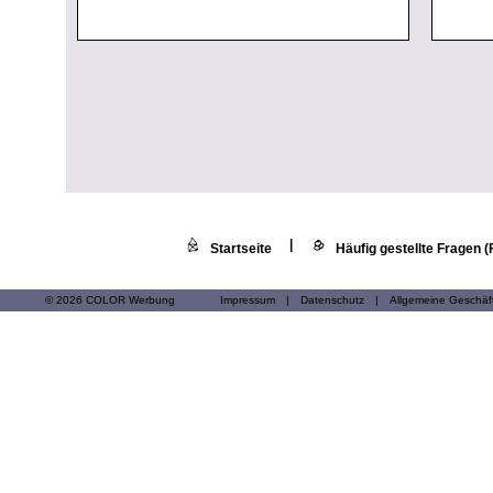
|
Startseite
Häufig gestellte Fragen 
© 2026 COLOR Werbung
Impressum
|
Datenschutz
|
Allgemeine Geschä