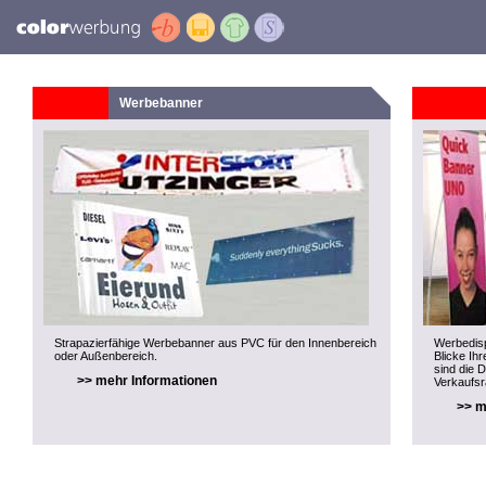
Werbebanner
Strapazierfähige Werbebanner aus PVC für den Innenbereich
Werbedisp
oder Außenbereich.
Blicke Ihr
sind die 
>> mehr Informationen
Verkaufs
>> m