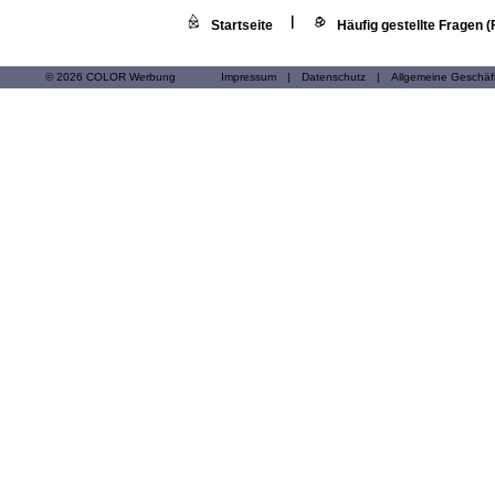
|
Startseite
Häufig gestellte Fragen 
© 2026 COLOR Werbung
Impressum
|
Datenschutz
|
Allgemeine Geschä