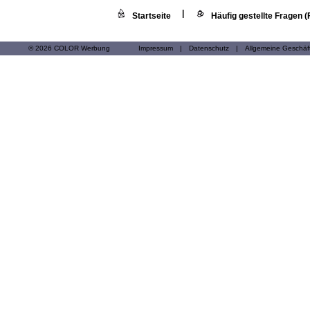
|
Startseite
Häufig gestellte Fragen 
© 2026 COLOR Werbung
Impressum
|
Datenschutz
|
Allgemeine Geschä