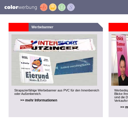
Werbebanner
Strapazierfähige Werbebanner aus PVC für den Innenbereich
Werbedisp
oder Außenbereich.
Blicke Ihr
sind die 
>> mehr Informationen
Verkaufs
>> m