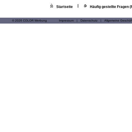
|
Startseite
Häufig gestellte Fragen 
© 2026 COLOR Werbung
Impressum
|
Datenschutz
|
Allgemeine Geschä