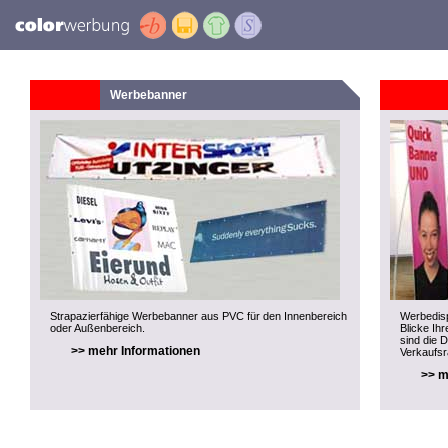
Werbebanner
Strapazierfähige Werbebanner aus PVC für den Innenbereich
Werbedisp
oder Außenbereich.
Blicke Ihr
sind die 
>> mehr Informationen
Verkaufs
>> m