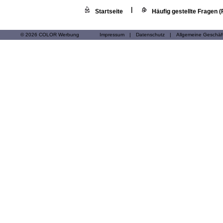
|
Startseite
Häufig gestellte Fragen 
© 2026 COLOR Werbung
Impressum
|
Datenschutz
|
Allgemeine Geschä