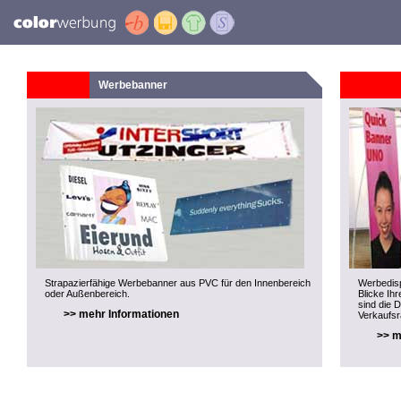
Werbebanner
Strapazierfähige Werbebanner aus PVC für den Innenbereich
Werbedisp
oder Außenbereich.
Blicke Ihr
sind die 
>> mehr Informationen
Verkaufs
>> m