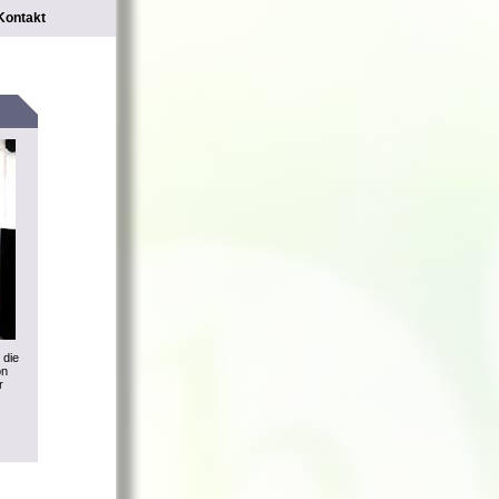
Kontakt
 die
on
r