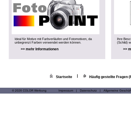
Ideal für Motive mit Farbverläufen und Fotomotiven, da
Ihre Besch
unbegrenzt Farben verwendet werden können.
(Schild) w
>> mehr Informationen
>> m
|
Startseite
Häufig gestellte Fragen 
© 2026 COLOR Werbung
Impressum
|
Datenschutz
|
Allgemeine Geschä