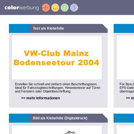
Text als Klebefolie
Erstellen Sie schnell und einfach einen Beschriftungstext.
Für Besch
Ideal für Fahrzeugbeschriftungen, Hinweisetexte auf Türen
EPS-Datei
und Fenstern oder Objektbeschriftung.
übertragu
>> mehr Informationen
>> m
Bild als Klebefolie (Digitaldruck)