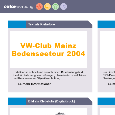
Text als Klebefolie
Erstellen Sie schnell und einfach einen Beschriftungstext.
Für Besch
Ideal für Fahrzeugbeschriftungen, Hinweisetexte auf Türen
EPS-Datei
und Fenstern oder Objektbeschriftung.
übertragu
>> mehr Informationen
>> m
Bild als Klebefolie (Digitaldruck)