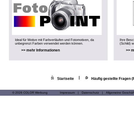
Ideal für Motive mit Farbverläufen und Fotomotiven, da
Ihre Besch
unbegrenzt Farben verwendet werden können.
(Schild) w
>> mehr Informationen
>> m
|
Startseite
Häufig gestellte Fragen 
© 2026 COLOR Werbung
Impressum
|
Datenschutz
|
Allgemeine Geschä