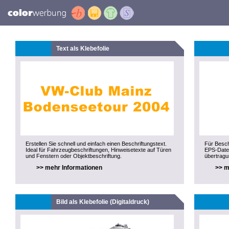
Text als Klebefolie
Erstellen Sie schnell und einfach einen Beschriftungstext.
Für Besch
Ideal für Fahrzeugbeschriftungen, Hinweisetexte auf Türen
EPS-Datei
und Fenstern oder Objektbeschriftung.
übertragu
>> mehr Informationen
>> m
Bild als Klebefolie (Digitaldruck)