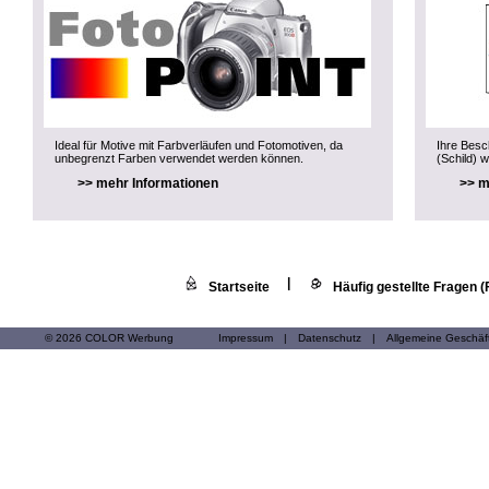
Ideal für Motive mit Farbverläufen und Fotomotiven, da
Ihre Besch
unbegrenzt Farben verwendet werden können.
(Schild) w
>> mehr Informationen
>> m
|
Startseite
Häufig gestellte Fragen 
© 2026 COLOR Werbung
Impressum
|
Datenschutz
|
Allgemeine Geschä