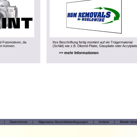
nd Fotomotiven, da
Ihre Beschriftung fertig montiert auf ein Trägermaterial
en können.
(Schild) wie z.B. Dibond-Platte, Glasplatte oder Acrylplatt
>> mehr Informationen
|
Datenschutz
|
Allgemeine Geschäftsbedingungen
|
Anfahrt
|
Mobile Vers