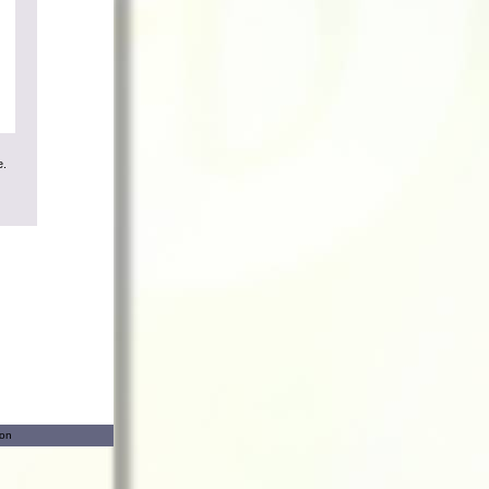
e.
ion