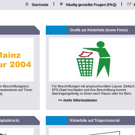
|
|
Startseite
Häufig gestellte Fragen (FAQ)
Grafik als Klebefolie (keine Fotos)
en Beschriftungstext.
Für Beschriftungen mit anspruchsvollem Layout. Einfach
inweisetexte auf Türen
EPS-Datei hochladen und Ihre Beschriftung kommt
g.
übertragungsfertig zu ihnen nach Hause oder ins Büro.
>> mehr Informationen
igitaldruck)
Klebefolie auf Trägermaterial