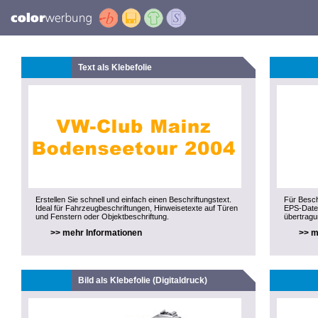
Text als Klebefolie
Erstellen Sie schnell und einfach einen Beschriftungstext.
Für Besch
Ideal für Fahrzeugbeschriftungen, Hinweisetexte auf Türen
EPS-Datei
und Fenstern oder Objektbeschriftung.
übertragu
>> mehr Informationen
>> m
Bild als Klebefolie (Digitaldruck)