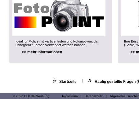
Ideal für Motive mit Farbverläufen und Fotomotiven, da
Ihre Besch
unbegrenzt Farben verwendet werden können.
(Schild) w
>> mehr Informationen
>> m
|
Startseite
Häufig gestellte Fragen 
© 2026 COLOR Werbung
Impressum
|
Datenschutz
|
Allgemeine Geschä