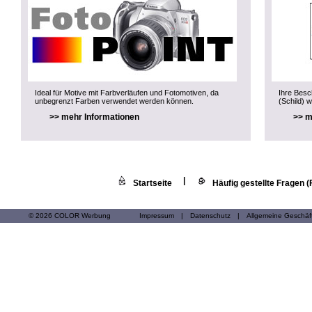
Ideal für Motive mit Farbverläufen und Fotomotiven, da
Ihre Besch
unbegrenzt Farben verwendet werden können.
(Schild) w
>> mehr Informationen
>> m
|
Startseite
Häufig gestellte Fragen 
© 2026 COLOR Werbung
Impressum
|
Datenschutz
|
Allgemeine Geschä