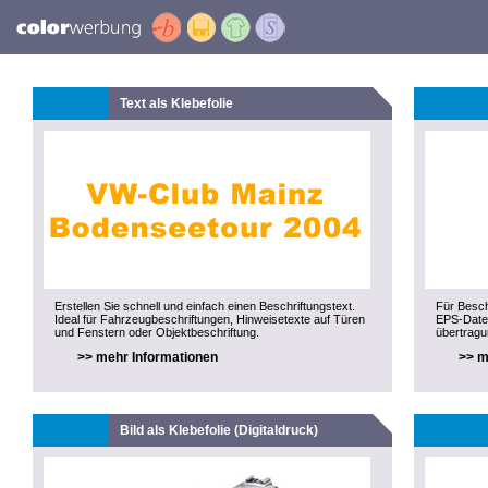
Text als Klebefolie
Erstellen Sie schnell und einfach einen Beschriftungstext.
Für Besch
Ideal für Fahrzeugbeschriftungen, Hinweisetexte auf Türen
EPS-Datei
und Fenstern oder Objektbeschriftung.
übertragu
>> mehr Informationen
>> m
Bild als Klebefolie (Digitaldruck)