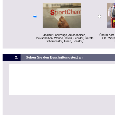
Ideal für Fahrzeuge, Autoscheiben,
Überall dort
Heckscheiben, Wände, Tafeln, Schilder, Geräte,
z.B.: War
Schaufenster, Türen, Fenster,
2.
Geben Sie den Beschriftungstext an