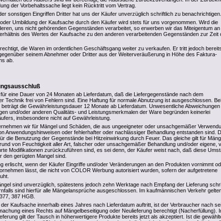
ung der Vorbehaltssache liegt kein Rücktritt vom Vertrag.
r sonstigen Eingriffen Dritter hat uns der Käufer unverzüglich schriftlich zu benachrichtigen
 oder Umbildung der Kaufsache durch den Käufer wird stets für uns vorgenommen. Wird die
eren, uns nicht gehörenden Gegenständen verarbeitet, so erwerben wir das Miteigentum an
erhältnis des Wertes der Kaufsache zu den anderen verarbeitenden Gegenständen zur Zeit 
rechtigt, die Waren im ordentlichen Geschäftsgang weiter zu verkaufen. Er tritt jedoch bereits
gegenüber seinem Abnehmer oder Dritter aus der Weiterveräußerung in Höhe des Faktura-
ns ab.
tungsausschluß
 für eine Dauer von 24 Monaten ab Lieferdatum, daß die Liefergegenstände nach dem
er Technik frei von Fehlern sind. Eine Haftung für normale Abnutzung ist ausgeschlossen. Be
 beträgt die Gewährleistungsdauer 12 Monate ab Lieferdatum. Unwesentliche Abweichungen
en und/oder anderen Qualitäts- und Leistungsmerkmalen der Ware begründen keinerlei
fers, insbesondere nicht auf Gewährleistung.
rnehmen wir für Mängel und Schäden, die aus ungeeigneter oder unsachgemäßer Verwendu
n Anwendungshinweisen oder fehlerhafter oder nachlässiger Behandlung entstanden sind. D
 für die Benutzung der Gegenstände bei Hitzeinwirkung durch Feuer. Das gleiche gilt für Mäng
rund von Feuchtigkeit aller Art, falscher oder unsachgemäßer Behandlung und/oder eigene,
rte Modifikationen zurückzuführen sind, es sei denn, der Käufer weist nach, daß diese Ums
ür den gerügten Mangel sind.
g erlischt, wenn der Käufer Eingriffe und/oder Veränderungen an den Produkten vornimmt od
rnehmen lässt, die nicht von COLOR Werbung autorisiert wurden, sofern der aufgetretene
uht.
ängel sind unverzüglich, spätestens jedoch zehn Werktage nach Empfang der Lieferung schrif
nfalls sind hierfür alle Mängelansprüche ausgeschlossen. Im kaufmännischen Verkehr gelte
 377, 387 HGB.
 der Kaufsache innerhalb eines Jahres nach Lieferdatum auftritt, ist der Verbraucher nach se
achung eines Rechts auf Mängelbeseitigung oder Neulieferung berechtigt (Nacherfüllung). 
erung gilt der Tausch in höherwertigere Produkte bereits jetzt als akzeptiert. Ist die gewählt