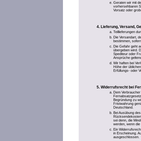
Geraten wir mit de
vorhersehbaren S
Vorsatz oder grobe
Lieferung, Versand, 
Teillieferungen du
Die Versandart, 
bestimmen, sofern
Die Gefahr geht a
übergeben wird. D
Spediteur oder F
Ansprüche gelten
Wir haften bei Ve
Höhe der übliche
Erfüllungs- oder V
Widerrufsrecht bei Fe
Dem Verbraucher 
Fernabsatzgesetze
Begründung zu wid
Fristwahrung genü
Deutschland.
Bei Ausübung des 
Rücksendekosten.
sei denn, die Min
werden, wenn die 
Ein Widerrufsrecht
in Erscheinung. Au
ausgeschlossen.