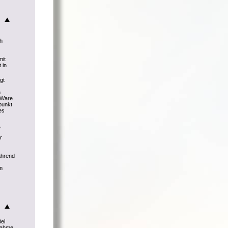
ch
mit
 in
gt
h
r Ware
punkt
es
,
r
ährend
m
Bei
knahme