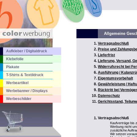
Allgemeine Gesc
Vertragsabschluß
Preise und Zahlungsb
Aufkleber / Digitaldruck
Lieferfrist
Klebefolie
Lieferung, Versand, 
Widerrufsrecht bei Fe
Plakate
Ausführung / Kulanz
T-Shirts & Textildruck
Eigentumsvorbehalt
Werbeartikel
Gewährleistung / Haf
Rücktritt bei Vermög
Werbebanner / Displays
Datenschutz
Werbeschilder
Gerichtsstand, Teilun
Vertragsabschluß
Kaufverträge bis
Werbung nicht unv
zusätzliche Auftr
Wir setzen voraus