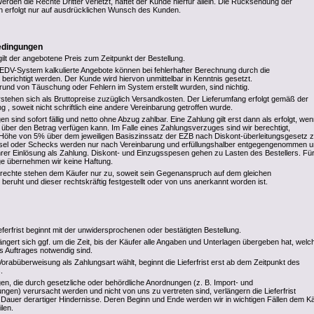
Werden die Rechte Dritter verletzt, haftet der Kunde hierfür allein. Die Rücksendung der
n erfolgt nur auf ausdrücklichen Wunsch des Kunden.
edingungen
gilt der angebotene Preis zum Zeitpunkt der Bestellung.
DV-System kalkulierte Angebote können bei fehlerhafter Berechnung durch die
ichtigt werden. Der Kunde wird hiervon unmittelbar in Kenntnis gesetzt.
rund von Täuschung oder Fehlern im System erstellt wurden, sind nichtig.
stehen sich als Bruttopreise zuzüglich Versandkosten. Der Lieferumfang erfolgt gemäß der
g , soweit nicht schriftlich eine andere Vereinbarung getroffen wurde.
sind sofort fällig und netto ohne Abzug zahlbar. Eine Zahlung gilt erst dann als erfolgt, we
r den Betrag verfügen kann. Im Falle eines Zahlungsverzuges sind wir berechtigt,
Höhe von 5% über dem jeweiligen Basiszinssatz der EZB nach Diskont-überleitungsgesetz 
el oder Schecks werden nur nach Vereinbarung und erfüllungshalber entgegengenommen 
ihrer Einlösung als Zahlung. Diskont- und Einzugsspesen gehen zu Lasten des Bestellers. Für
age übernehmen wir keine Haftung.
rechte stehen dem Käufer nur zu, soweit sein Gegenanspruch auf dem gleichen
 beruht und dieser rechtskräftig festgestellt oder von uns anerkannt worden ist.
eferfrist beginnt mit der unwidersprochenen oder bestätigten Bestellung.
rlängert sich ggf. um die Zeit, bis der Käufer alle Angaben und Unterlagen übergeben hat, welc
s Auftrages notwendig sind.
rabüberweisung als Zahlungsart wählt, beginnt die Lieferfrist erst ab dem Zeitpunkt des
.
en, die durch gesetzliche oder behördliche Anordnungen (z. B. Import- und
gen) verursacht werden und nicht von uns zu vertreten sind, verlängern die Lieferfrist
Dauer derartiger Hindernisse. Deren Beginn und Ende werden wir in wichtigen Fällen dem K
ilen.