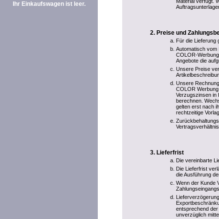
Material verfügt. 
Ihr Einkaufswagen ist leer.
Auftragsunterlage
Preise und Zahlungsb
Für die Lieferung 
Automatisch vom E
COLOR-Werbung ber
Angebote die aufg
Unsere Preise ver
Artikelbeschreibun
Unsere Rechnungen 
COLOR Werbung übe
Verzugszinsen in 
berechnen. Wechs
gelten erst nach 
rechtzeitige Vorl
Zurückbehaltungs
Vertragsverhältnis
Lieferfrist
Die vereinbarte Li
Die Lieferfrist ve
die Ausführung de
Wenn der Kunde Vo
Zahlungseingangs
Lieferverzögerung
Exportbeschränkun
entsprechend der 
unverzüglich mitte