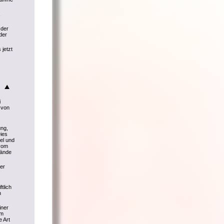
.
 der
der
 jetzt
i
 von
ng,
ies
el und
 vom
tände
er
tlich
n
iner
Im
e Art