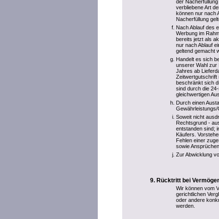
der Nacherfüllung
verbliebene Art 
können nur nach A
Nacherfüllung ge
Nach Ablauf des e
Werbung im Rahme
bereits jetzt als
nur nach Ablauf e
geltend gemacht 
Handelt es sich b
unserer Wahl zur 
Jahres ab Liefer
Zeitwertgutschrif
beschränkt sich 
sind durch die 24
gleichwertigen Au
Durch einen Aust
Gewährleistungs/Ga
Soweit nicht ausd
Rechtsgrund - aus
entstanden sind; 
Käufers. Vorstehe
Fehlen einer zuge
sowie Ansprüchen
Zur Abwicklung vo
Rücktritt bei Vermög
Wir können vom Ve
gerichtlichen Ve
oder andere konkr
werden.