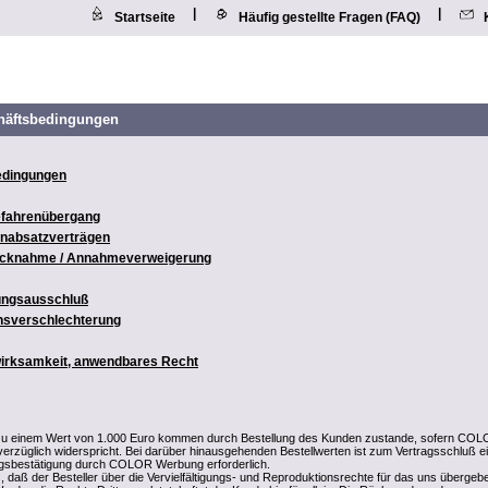
|
|
Startseite
Häufig gestellte Fragen (FAQ)
häftsbedingungen
edingungen
Gefahrenübergang
rnabsatzverträgen
rücknahme / Annahmeverweigerung
tungsausschluß
ensverschlechterung
wirksamkeit, anwendbares Recht
 zu einem Wert von 1.000 Euro kommen durch Bestellung des Kunden zustande, sofern CO
erzüglich widerspricht. Bei darüber hinausgehenden Bestellwerten ist zum Vertragsschluß e
agsbestätigung durch COLOR Werbung erforderlich.
, daß der Besteller über die Vervielfältigungs- und Reproduktionsrechte für das uns übergeb