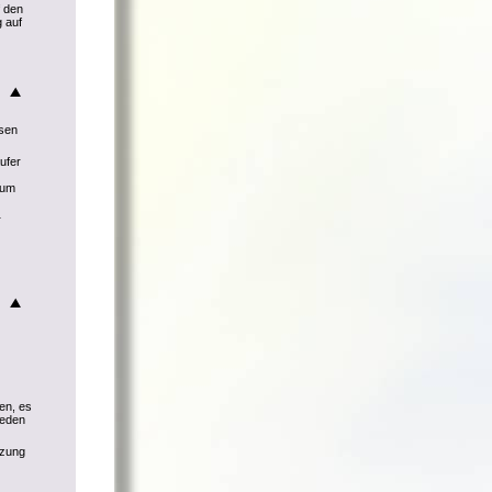
f den
 auf
ssen
ufer
 um
r
en, es
ieden
tzung