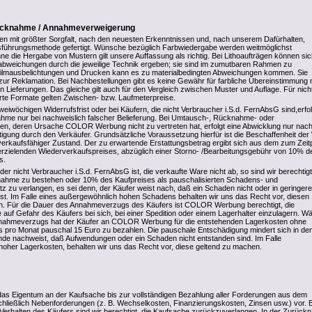
rücknahme / Annahmeverweigerung
den mit größter Sorgfalt, nach den neuesten Erkenntnissen und, nach unserem Dafürhalten,
sführungsmethode gefertigt. Wünsche bezüglich Farbwiedergabe werden weitmöglichst
ne die Hergabe von Mustern gilt unsere Auffassung als richtig. Bei Lithoaufträgen können si
abweichungen durch die jeweilige Technik ergeben; sie sind im zumutbaren Rahmen zu
 Filmausbelichtungen und Drucken kann es zu materialbedingten Abweichungen kommen. Sie
 zur Reklamation. Bei Nachbestellungen gibt es keine Gewähr für farbliche Übereinstimmung 
Lieferungen. Das gleiche gilt auch für den Vergleich zwischen Muster und Auflage. Für nicht
hrte Formate gelten Zwischen- bzw. Laufmeterpreise.
eiwöchigen Widerrufsfrist oder bei Käufern, die nicht Verbraucher i.S.d. FernAbsG sind,erfol
hme nur bei nachweislich falscher Belieferung. Bei Umtausch-, Rücknahme- oder
en, deren Ursache COLOR Werbung nicht zu vertreten hat, erfolgt eine Abwicklung nur nac
ätigung durch den Verkäufer. Grundsätzliche Voraussetzung hierfür ist die Beschaffenheit de
erkaufsfähiger Zustand. Der zu erwartende Erstattungsbetrag ergibt sich aus dem zum Zeit
rzielenden Wiederverkaufspreises, abzüglich einer Storno- /Bearbeitungsgebühr von 10% d
s.
der nicht Verbraucher i.S.d. FernAbsG ist, die verkaufte Ware nicht ab, so sind wir berechtigt
nahme zu bestehen oder 10% des Kaufpreises als pauschalisierten Schadens- und
 zu verlangen, es sei denn, der Käufer weist nach, daß ein Schaden nicht oder in geringere
st. Im Falle eines außergewöhnlich hohen Schadens behalten wir uns das Recht vor, diesen
n. Für die Dauer des Annahmeverzugs des Käufers ist COLOR Werbung berechtigt, die
 auf Gefahr des Käufers bei sich, bei einer Spedition oder einem Lagerhalter einzulagern. W
nahmeverzugs hat der Käufer an COLOR Werbung für die entstehenden Lagerkosten ohne
 pro Monat pauschal 15 Euro zu bezahlen. Die pauschale Entschädigung mindert sich in de
de nachweist, daß Aufwendungen oder ein Schaden nicht entstanden sind. Im Falle
oher Lagerkosten, behalten wir uns das Recht vor, diese geltend zu machen.
das Eigentum an der Kaufsache bis zur vollständigen Bezahlung aller Forderungen aus dem
schließlich Nebenforderungen (z. B. Wechselkosten, Finanzierungskosten, Zinsen usw.) vor. 
Verhalten des Käufers sind wir berechtigt, die Kaufsache zurückzuverlangen. In der Zurüc