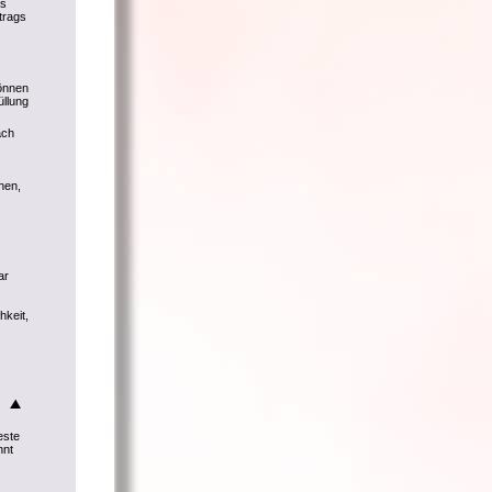
ls
trags
können
üllung
ach
hen,
ar
s
hkeit,
este
nnt