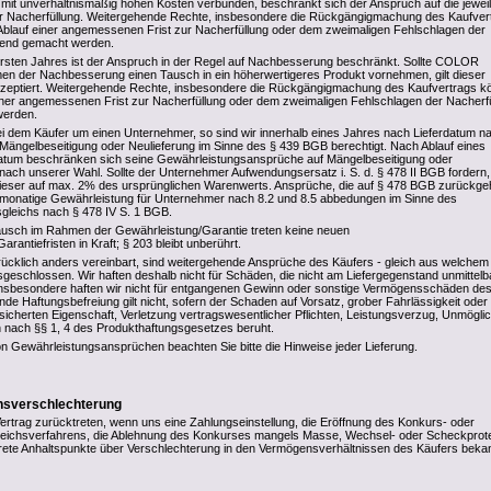
 mit unverhältnismäßig hohen Kosten verbunden, beschränkt sich der Anspruch auf die jewei
der Nacherfüllung. Weitergehende Rechte, insbesondere die Rückgängigmachung des Kaufver
blauf einer angemessenen Frist zur Nacherfüllung oder dem zweimaligen Fehlschlagen der
ltend gemacht werden.
rsten Jahres ist der Anspruch in der Regel auf Nachbesserung beschränkt. Sollte COLOR
n der Nachbesserung einen Tausch in ein höherwertigeres Produkt vornehmen, gilt dieser
 akzeptiert. Weitergehende Rechte, insbesondere die Rückgängigmachung des Kaufvertrags 
iner angemessenen Frist zur Nacherfüllung oder dem zweimaligen Fehlschlagen der Nacherf
werden.
ei dem Käufer um einen Unternehmer, so sind wir innerhalb eines Jahres nach Lieferdatum n
Mängelbeseitigung oder Neulieferung im Sinne des § 439 BGB berechtigt. Nach Ablauf eines
datum beschränken sich seine Gewährleistungsansprüche auf Mängelbeseitigung oder
t nach unserer Wahl. Sollte der Unternehmer Aufwendungsersatz i. S. d. § 478 II BGB fordern,
dieser auf max. 2% des ursprünglichen Warenwerts. Ansprüche, die auf § 478 BGB zurückge
-monatige Gewährleistung für Unternehmer nach 8.2 und 8.5 abbedungen im Sinne des
sgleichs nach § 478 IV S. 1 BGB.
ausch im Rahmen der Gewährleistung/Garantie treten keine neuen
rantiefristen in Kraft; § 203 bleibt unberührt.
rücklich anders vereinbart, sind weitergehende Ansprüche des Käufers - gleich aus welchem
geschlossen. Wir haften deshalb nicht für Schäden, die nicht am Liefergegenstand unmittelb
insbesondere haften wir nicht für entgangenen Gewinn oder sonstige Vermögensschäden de
nde Haftungsbefreiung gilt nicht, sofern der Schaden auf Vorsatz, grober Fahrlässigkeit oder
sicherten Eigenschaft, Verletzung vertragswesentlicher Pflichten, Leistungsverzug, Unmöglic
 nach §§ 1, 4 des Produkthaftungsgesetzes beruht.
n Gewährleistungsansprüchen beachten Sie bitte die Hinweise jeder Lieferung.
ensverschlechterung
rtrag zurücktreten, wenn uns eine Zahlungseinstellung, die Eröffnung des Konkurs- oder
rgleichsverfahrens, die Ablehnung des Konkurses mangels Masse, Wechsel- oder Scheckprot
ete Anhaltspunkte über Verschlechterung in den Vermögensverhältnissen des Käufers beka