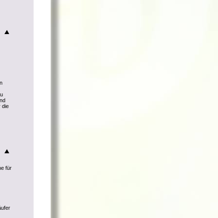
nn
zu
und
 die
he für
äufer