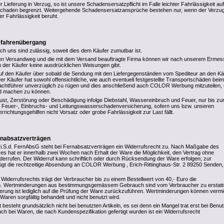
r Lieferung in Verzug, so ist unsere Schadensersatzpflicht im Falle leichter Fahrlässigkeit au
chaden begrenzt. Weitergehende Schadensersatzansprüche bestehen nur, wenn der Verzug
r Fahrlässigkeit beruht.
Gefahrenübergang
rch uns sind zulässig, soweit dies dem Käufer zumutbar ist.
den Versandweg und die mit dem Versand beauftragte Firma können wir nach unserem Erme
 der Käufer keine ausdrücklichen Weisungen gibt.
uf den Käufer über sobald die Sendung mit den Liefergegenständen vom Spediteur an den Kä
er Käufer hat sowohl offensichtliche, wie auch eventuell festgestellte Transportschäden beim
rachtführer unverzüglich zu rügen und dies anschließend auch COLOR Werbung mitzuteilen,
d machen zu können.
rlust, Zerstörung oder Beschädigung infolge Diebstahl, Wassereinbruch und Feuer, nur bis zu
n Feuer-, Einbruchs- und Leitungswasserschadenversicherung, sofern uns bzw. unseren
errichtungsgehilfen nicht Vorsatz oder grobe Fahrlässigkeit zur Last fällt.
rnabsatzverträgen
i.S.d. FernAbsG steht bei Fernabsatzverträgen ein Widerrufsrecht zu. Nach Maßgabe des
s hat er innerhalb zwei Wochen nach Erhalt der Ware die Möglichkeit, den Vertrag ohne
errufen. Der Widerruf kann schriftlich oder durch Rücksendung der Ware erfolgen; zur
gt die rechtzeitige Absendung an COLOR Werbung , Erich-Rittinghaus-Str. 2 89250 Senden,
Widerrufsrechts trägt der Verbraucher bis zu einem Bestellwert von 40,- Euro die
 Wertminderungen aus bestimmungsgemässem Gebrauch sind vom Verbraucher zu erstatt
derung ist lediglich auf die Prüfung der Ware zurückzuführen. Wertminderungen können verm
Waren sorgfältig behandelt und nicht benutzt wird.
 besteht grundsätzlich nicht bei benutzten Artikeln, es sei denn ein Mangel trat erst bei Benu
ch bei Waren, die nach Kundenspezifikation gefertigt wurden ist ein Widerrufsrecht