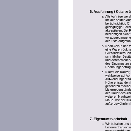
Ausführung / Kulanz
Alle Aufträge wer
mit der besten Au
berücksichtigt. Oh
geringfügige Farb
akzeptieren. Bei
berechtigen nicht
vorausgegangenen 
der Liste aufgefü
Nach Ablauf der zw
eine Warenrückna
Gutschriftsersuch
schriftlicher Best
und deren wiederv
des Eingangs zu e
Rechnungsbetrag
Nimmt ein Käufer, 
wahlweise auf Ab
Aufwendungsersatz
Höhe entstanden i
geltend zu mache
Liefergegenstände
der Dauer des An
weiteren Nachweis
Maße, wie der Kun
außergewöhnlich h
Eigentumsvorbehalt
Wir behalten uns 
Liefervertrag ein
vertragswidrigem 