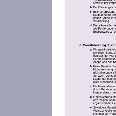
sowie in der Pfänd
Bei Pfändungen ode
Eine Verarbeitung
Kaufsache mit and
neuen Sache im V
Verarbeitung.
Der Käufers ist be
alle Forderungen 
Endbetrages an u
Gewährleistung / Haf
Wir gewährleisten
jeweiligen Stand d
gebrauchter Ware
Farbe, Abmessung
Ansprüche des Käu
Keine Gewähr übe
Nichtbeachtung vo
gilt insbesondere
Schäden, die aufg
Käufer durchgefüh
nicht ursächlich f
Die Gewährleistun
durch Personen vo
Mangel darauf ber
Offensichtliche M
anzuzeigen; ander
ergänzend die §§
Soweit ein Mangel
Wahl zur Geltungm
Rahmen der Neulief