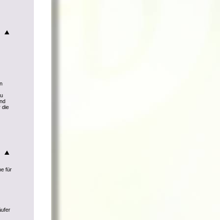
nn
zu
und
 die
he für
äufer