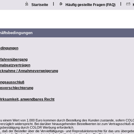
|
|
Startseite
Häufig gestellte Fragen (FAQ)
häftsbedingungen
edingungen
Gefahrenübergang
rnabsatzverträgen
rücknahme / Annahmeverweigerung
tungsausschluß
ensverschlechterung
wirksamkeit, anwendbares Recht
 zu einem Wert von 1.000 Euro kommen durch Bestellung des Kunden zustande, sofern CO
erzüglich widerspricht. Bei darüber hinausgehenden Bestellwerten ist zum Vertragsschluß e
agsbestätigung durch COLOR Werbung erforderlich.
, daß der Besteller über die Vervielfältigungs- und Reproduktionsrechte für das uns übergeb