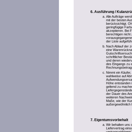
Ausführung / Kulanz
Alle Aufträge wer
mit der besten Au
berücksichtigt. Oh
geringfügige Farb
akzeptieren. Bei
berechtigen nicht
vorausgegangenen 
der Liste aufgefü
Nach Ablauf der zw
eine Warenrückna
Gutschriftsersuch
schriftlicher Best
und deren wiederv
des Eingangs zu e
Rechnungsbetrag
Nimmt ein Käufer, 
wahlweise auf Ab
Aufwendungsersatz
Höhe entstanden i
geltend zu mache
Liefergegenstände
der Dauer des An
weiteren Nachweis
Maße, wie der Kun
außergewöhnlich h
Eigentumsvorbehalt
Wir behalten uns 
Liefervertrag ein
vertragswidrigem 