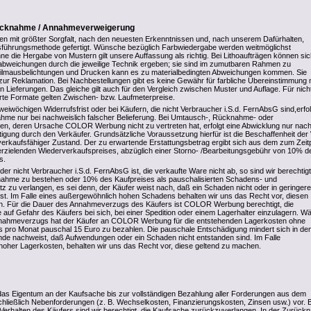
rücknahme / Annahmeverweigerung
den mit größter Sorgfalt, nach den neuesten Erkenntnissen und, nach unserem Dafürhalten,
sführungsmethode gefertigt. Wünsche bezüglich Farbwiedergabe werden weitmöglichst
ne die Hergabe von Mustern gilt unsere Auffassung als richtig. Bei Lithoaufträgen können si
abweichungen durch die jeweilige Technik ergeben; sie sind im zumutbaren Rahmen zu
 Filmausbelichtungen und Drucken kann es zu materialbedingten Abweichungen kommen. Sie
 zur Reklamation. Bei Nachbestellungen gibt es keine Gewähr für farbliche Übereinstimmung 
Lieferungen. Das gleiche gilt auch für den Vergleich zwischen Muster und Auflage. Für nicht
hrte Formate gelten Zwischen- bzw. Laufmeterpreise.
eiwöchigen Widerrufsfrist oder bei Käufern, die nicht Verbraucher i.S.d. FernAbsG sind,erfol
hme nur bei nachweislich falscher Belieferung. Bei Umtausch-, Rücknahme- oder
en, deren Ursache COLOR Werbung nicht zu vertreten hat, erfolgt eine Abwicklung nur nac
ätigung durch den Verkäufer. Grundsätzliche Voraussetzung hierfür ist die Beschaffenheit de
erkaufsfähiger Zustand. Der zu erwartende Erstattungsbetrag ergibt sich aus dem zum Zeit
rzielenden Wiederverkaufspreises, abzüglich einer Storno- /Bearbeitungsgebühr von 10% d
s.
der nicht Verbraucher i.S.d. FernAbsG ist, die verkaufte Ware nicht ab, so sind wir berechtigt
nahme zu bestehen oder 10% des Kaufpreises als pauschalisierten Schadens- und
 zu verlangen, es sei denn, der Käufer weist nach, daß ein Schaden nicht oder in geringere
st. Im Falle eines außergewöhnlich hohen Schadens behalten wir uns das Recht vor, diesen
n. Für die Dauer des Annahmeverzugs des Käufers ist COLOR Werbung berechtigt, die
 auf Gefahr des Käufers bei sich, bei einer Spedition oder einem Lagerhalter einzulagern. W
nahmeverzugs hat der Käufer an COLOR Werbung für die entstehenden Lagerkosten ohne
 pro Monat pauschal 15 Euro zu bezahlen. Die pauschale Entschädigung mindert sich in de
de nachweist, daß Aufwendungen oder ein Schaden nicht entstanden sind. Im Falle
oher Lagerkosten, behalten wir uns das Recht vor, diese geltend zu machen.
das Eigentum an der Kaufsache bis zur vollständigen Bezahlung aller Forderungen aus dem
schließlich Nebenforderungen (z. B. Wechselkosten, Finanzierungskosten, Zinsen usw.) vor. 
Verhalten des Käufers sind wir berechtigt, die Kaufsache zurückzuverlangen. In der Zurüc