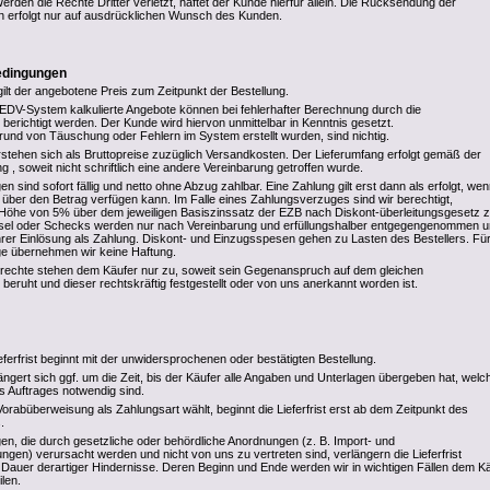
Werden die Rechte Dritter verletzt, haftet der Kunde hierfür allein. Die Rücksendung der
n erfolgt nur auf ausdrücklichen Wunsch des Kunden.
edingungen
gilt der angebotene Preis zum Zeitpunkt der Bestellung.
DV-System kalkulierte Angebote können bei fehlerhafter Berechnung durch die
ichtigt werden. Der Kunde wird hiervon unmittelbar in Kenntnis gesetzt.
rund von Täuschung oder Fehlern im System erstellt wurden, sind nichtig.
stehen sich als Bruttopreise zuzüglich Versandkosten. Der Lieferumfang erfolgt gemäß der
g , soweit nicht schriftlich eine andere Vereinbarung getroffen wurde.
sind sofort fällig und netto ohne Abzug zahlbar. Eine Zahlung gilt erst dann als erfolgt, we
r den Betrag verfügen kann. Im Falle eines Zahlungsverzuges sind wir berechtigt,
Höhe von 5% über dem jeweiligen Basiszinssatz der EZB nach Diskont-überleitungsgesetz 
el oder Schecks werden nur nach Vereinbarung und erfüllungshalber entgegengenommen 
ihrer Einlösung als Zahlung. Diskont- und Einzugsspesen gehen zu Lasten des Bestellers. Für
age übernehmen wir keine Haftung.
rechte stehen dem Käufer nur zu, soweit sein Gegenanspruch auf dem gleichen
 beruht und dieser rechtskräftig festgestellt oder von uns anerkannt worden ist.
eferfrist beginnt mit der unwidersprochenen oder bestätigten Bestellung.
rlängert sich ggf. um die Zeit, bis der Käufer alle Angaben und Unterlagen übergeben hat, welc
s Auftrages notwendig sind.
rabüberweisung als Zahlungsart wählt, beginnt die Lieferfrist erst ab dem Zeitpunkt des
.
en, die durch gesetzliche oder behördliche Anordnungen (z. B. Import- und
gen) verursacht werden und nicht von uns zu vertreten sind, verlängern die Lieferfrist
Dauer derartiger Hindernisse. Deren Beginn und Ende werden wir in wichtigen Fällen dem K
ilen.