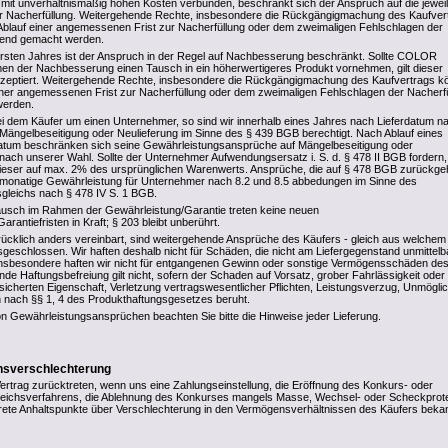
 mit unverhältnismäßig hohen Kosten verbunden, beschränkt sich der Anspruch auf die jewei
der Nacherfüllung. Weitergehende Rechte, insbesondere die Rückgängigmachung des Kaufver
blauf einer angemessenen Frist zur Nacherfüllung oder dem zweimaligen Fehlschlagen der
ltend gemacht werden.
rsten Jahres ist der Anspruch in der Regel auf Nachbesserung beschränkt. Sollte COLOR
n der Nachbesserung einen Tausch in ein höherwertigeres Produkt vornehmen, gilt dieser
 akzeptiert. Weitergehende Rechte, insbesondere die Rückgängigmachung des Kaufvertrags 
iner angemessenen Frist zur Nacherfüllung oder dem zweimaligen Fehlschlagen der Nacherf
werden.
ei dem Käufer um einen Unternehmer, so sind wir innerhalb eines Jahres nach Lieferdatum n
Mängelbeseitigung oder Neulieferung im Sinne des § 439 BGB berechtigt. Nach Ablauf eines
datum beschränken sich seine Gewährleistungsansprüche auf Mängelbeseitigung oder
t nach unserer Wahl. Sollte der Unternehmer Aufwendungsersatz i. S. d. § 478 II BGB fordern,
dieser auf max. 2% des ursprünglichen Warenwerts. Ansprüche, die auf § 478 BGB zurückge
-monatige Gewährleistung für Unternehmer nach 8.2 und 8.5 abbedungen im Sinne des
sgleichs nach § 478 IV S. 1 BGB.
ausch im Rahmen der Gewährleistung/Garantie treten keine neuen
rantiefristen in Kraft; § 203 bleibt unberührt.
rücklich anders vereinbart, sind weitergehende Ansprüche des Käufers - gleich aus welchem
geschlossen. Wir haften deshalb nicht für Schäden, die nicht am Liefergegenstand unmittelb
insbesondere haften wir nicht für entgangenen Gewinn oder sonstige Vermögensschäden de
nde Haftungsbefreiung gilt nicht, sofern der Schaden auf Vorsatz, grober Fahrlässigkeit oder
sicherten Eigenschaft, Verletzung vertragswesentlicher Pflichten, Leistungsverzug, Unmöglic
 nach §§ 1, 4 des Produkthaftungsgesetzes beruht.
n Gewährleistungsansprüchen beachten Sie bitte die Hinweise jeder Lieferung.
ensverschlechterung
rtrag zurücktreten, wenn uns eine Zahlungseinstellung, die Eröffnung des Konkurs- oder
rgleichsverfahrens, die Ablehnung des Konkurses mangels Masse, Wechsel- oder Scheckprot
ete Anhaltspunkte über Verschlechterung in den Vermögensverhältnissen des Käufers beka