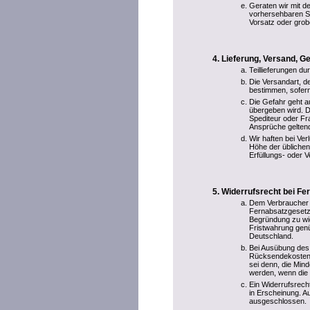
Geraten wir mit de
vorhersehbaren S
Vorsatz oder grobe
Lieferung, Versand, 
Teillieferungen du
Die Versandart, 
bestimmen, sofern
Die Gefahr geht a
übergeben wird. D
Spediteur oder F
Ansprüche gelten
Wir haften bei Ve
Höhe der übliche
Erfüllungs- oder V
Widerrufsrecht bei Fe
Dem Verbraucher 
Fernabsatzgesetze
Begründung zu wid
Fristwahrung genü
Deutschland.
Bei Ausübung des 
Rücksendekosten.
sei denn, die Min
werden, wenn die 
Ein Widerrufsrecht
in Erscheinung. Au
ausgeschlossen.