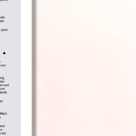
.
 der
der
 jetzt
i
 von
ng,
ies
el und
 vom
tände
er
tlich
n
iner
Im
e Art