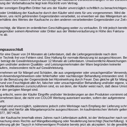
ung der Vorbehaltssache liegt kein Rücktritt vom Vertrag.
r sonstigen Eingriffen Dritter hat uns der Käufer unverzüglich schriftlich zu benachrichtigen
 oder Umbildung der Kaufsache durch den Käufer wird stets für uns vorgenommen. Wird die
eren, uns nicht gehörenden Gegenständen verarbeitet, so erwerben wir das Miteigentum an
erhältnis des Wertes der Kaufsache zu den anderen verarbeitenden Gegenständen zur Zeit 
rechtigt, die Waren im ordentlichen Geschäftsgang weiter zu verkaufen. Er tritt jedoch bereits
gegenüber seinem Abnehmer oder Dritter aus der Weiterveräußerung in Höhe des Faktura-
ns ab.
tungsausschluß
 für eine Dauer von 24 Monaten ab Lieferdatum, daß die Liefergegenstände nach dem
er Technik frei von Fehlern sind. Eine Haftung für normale Abnutzung ist ausgeschlossen. Be
 beträgt die Gewährleistungsdauer 12 Monate ab Lieferdatum. Unwesentliche Abweichungen
en und/oder anderen Qualitäts- und Leistungsmerkmalen der Ware begründen keinerlei
fers, insbesondere nicht auf Gewährleistung.
rnehmen wir für Mängel und Schäden, die aus ungeeigneter oder unsachgemäßer Verwendu
n Anwendungshinweisen oder fehlerhafter oder nachlässiger Behandlung entstanden sind. D
 für die Benutzung der Gegenstände bei Hitzeinwirkung durch Feuer. Das gleiche gilt für Mäng
rund von Feuchtigkeit aller Art, falscher oder unsachgemäßer Behandlung und/oder eigene,
rte Modifikationen zurückzuführen sind, es sei denn, der Käufer weist nach, daß diese Ums
ür den gerügten Mangel sind.
g erlischt, wenn der Käufer Eingriffe und/oder Veränderungen an den Produkten vornimmt od
rnehmen lässt, die nicht von COLOR Werbung autorisiert wurden, sofern der aufgetretene
uht.
ängel sind unverzüglich, spätestens jedoch zehn Werktage nach Empfang der Lieferung schrif
nfalls sind hierfür alle Mängelansprüche ausgeschlossen. Im kaufmännischen Verkehr gelte
 377, 387 HGB.
 der Kaufsache innerhalb eines Jahres nach Lieferdatum auftritt, ist der Verbraucher nach se
achung eines Rechts auf Mängelbeseitigung oder Neulieferung berechtigt (Nacherfüllung). 
erung gilt der Tausch in höherwertigere Produkte bereits jetzt als akzeptiert. Ist die gewählt