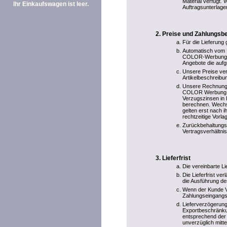
Material verfügt. 
Ihr Einkaufswagen ist leer.
Auftragsunterlage
Preise und Zahlungsb
Für die Lieferung 
Automatisch vom E
COLOR-Werbung ber
Angebote die aufg
Unsere Preise ver
Artikelbeschreibun
Unsere Rechnungen 
COLOR Werbung übe
Verzugszinsen in 
berechnen. Wechs
gelten erst nach 
rechtzeitige Vorl
Zurückbehaltungs
Vertragsverhältnis
Lieferfrist
Die vereinbarte Li
Die Lieferfrist ve
die Ausführung de
Wenn der Kunde Vo
Zahlungseingangs
Lieferverzögerung
Exportbeschränkun
entsprechend der 
unverzüglich mitte