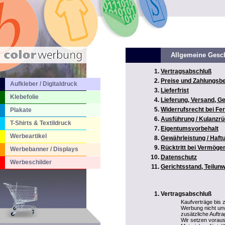
Allgemeine Gesc
Vertragsabschluß
Preise und Zahlungsb
Aufkleber / Digitaldruck
Lieferfrist
Klebefolie
Lieferung, Versand, 
Widerrufsrecht bei Fe
Plakate
Ausführung / Kulanz
T-Shirts & Textildruck
Eigentumsvorbehalt
Werbeartikel
Gewährleistung / Haf
Rücktritt bei Vermög
Werbebanner / Displays
Datenschutz
Werbeschilder
Gerichtsstand, Teilun
Vertragsabschluß
Kaufverträge bis
Werbung nicht unv
zusätzliche Auftr
Wir setzen voraus