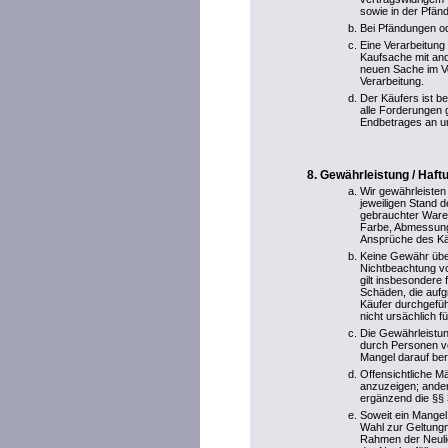
sowie in der Pfänd
Bei Pfändungen ode
Eine Verarbeitung
Kaufsache mit and
neuen Sache im V
Verarbeitung.
Der Käufers ist be
alle Forderungen 
Endbetrages an u
Gewährleistung / Haf
Wir gewährleisten
jeweiligen Stand d
gebrauchter Ware
Farbe, Abmessung
Ansprüche des Käu
Keine Gewähr übe
Nichtbeachtung vo
gilt insbesondere
Schäden, die aufg
Käufer durchgefüh
nicht ursächlich f
Die Gewährleistun
durch Personen vo
Mangel darauf ber
Offensichtliche M
anzuzeigen; ander
ergänzend die §§
Soweit ein Mangel
Wahl zur Geltungm
Rahmen der Neulief