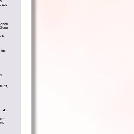
ls
trags
können
üllung
ach
hen,
ar
s
hkeit,
este
nnt