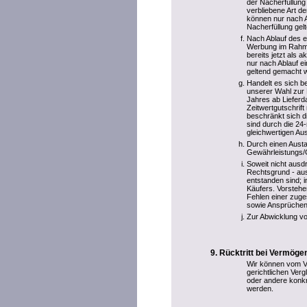
der Nacherfüllung
verbliebene Art 
können nur nach A
Nacherfüllung ge
Nach Ablauf des e
Werbung im Rahme
bereits jetzt als
nur nach Ablauf e
geltend gemacht 
Handelt es sich b
unserer Wahl zur 
Jahres ab Liefer
Zeitwertgutschrif
beschränkt sich 
sind durch die 24
gleichwertigen Au
Durch einen Aust
Gewährleistungs/Ga
Soweit nicht ausd
Rechtsgrund - aus
entstanden sind; 
Käufers. Vorstehe
Fehlen einer zuge
sowie Ansprüchen
Zur Abwicklung vo
Rücktritt bei Vermög
Wir können vom Ve
gerichtlichen Ve
oder andere konkr
werden.