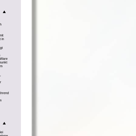
ch
mit
 in
gt
h
r Ware
punkt
es
,
r
ährend
m
Bei
knahme