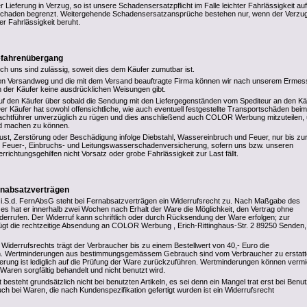
r Lieferung in Verzug, so ist unsere Schadensersatzpflicht im Falle leichter Fahrlässigkeit au
chaden begrenzt. Weitergehende Schadensersatzansprüche bestehen nur, wenn der Verzug
r Fahrlässigkeit beruht.
Gefahrenübergang
rch uns sind zulässig, soweit dies dem Käufer zumutbar ist.
den Versandweg und die mit dem Versand beauftragte Firma können wir nach unserem Erme
 der Käufer keine ausdrücklichen Weisungen gibt.
uf den Käufer über sobald die Sendung mit den Liefergegenständen vom Spediteur an den Kä
er Käufer hat sowohl offensichtliche, wie auch eventuell festgestellte Transportschäden beim
rachtführer unverzüglich zu rügen und dies anschließend auch COLOR Werbung mitzuteilen,
d machen zu können.
rlust, Zerstörung oder Beschädigung infolge Diebstahl, Wassereinbruch und Feuer, nur bis zu
n Feuer-, Einbruchs- und Leitungswasserschadenversicherung, sofern uns bzw. unseren
errichtungsgehilfen nicht Vorsatz oder grobe Fahrlässigkeit zur Last fällt.
rnabsatzverträgen
i.S.d. FernAbsG steht bei Fernabsatzverträgen ein Widerrufsrecht zu. Nach Maßgabe des
s hat er innerhalb zwei Wochen nach Erhalt der Ware die Möglichkeit, den Vertrag ohne
errufen. Der Widerruf kann schriftlich oder durch Rücksendung der Ware erfolgen; zur
gt die rechtzeitige Absendung an COLOR Werbung , Erich-Rittinghaus-Str. 2 89250 Senden,
Widerrufsrechts trägt der Verbraucher bis zu einem Bestellwert von 40,- Euro die
 Wertminderungen aus bestimmungsgemässem Gebrauch sind vom Verbraucher zu erstatt
derung ist lediglich auf die Prüfung der Ware zurückzuführen. Wertminderungen können verm
Waren sorgfältig behandelt und nicht benutzt wird.
 besteht grundsätzlich nicht bei benutzten Artikeln, es sei denn ein Mangel trat erst bei Benu
ch bei Waren, die nach Kundenspezifikation gefertigt wurden ist ein Widerrufsrecht