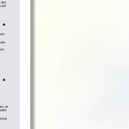
f den
 auf
ssen
ufer
 um
r
en, es
ieden
tzung