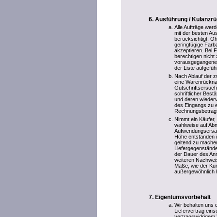
Ausführung / Kulanz
Alle Aufträge wer
mit der besten Au
berücksichtigt. Oh
geringfügige Farb
akzeptieren. Bei
berechtigen nicht
vorausgegangenen 
der Liste aufgefü
Nach Ablauf der zw
eine Warenrückna
Gutschriftsersuch
schriftlicher Best
und deren wiederv
des Eingangs zu e
Rechnungsbetrag
Nimmt ein Käufer, 
wahlweise auf Ab
Aufwendungsersatz
Höhe entstanden i
geltend zu mache
Liefergegenstände
der Dauer des An
weiteren Nachweis
Maße, wie der Kun
außergewöhnlich h
Eigentumsvorbehalt
Wir behalten uns 
Liefervertrag ein
vertragswidrigem 