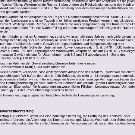
 mit unverhältnismäßig hohen Kosten verbunden, beschränkt sich der Anspruch auf die jewei
der Nacherfüllung. Weitergehende Rechte, insbesondere die Rückgängigmachung des Kaufver
blauf einer angemessenen Frist zur Nacherfüllung oder dem zweimaligen Fehlschlagen der
ltend gemacht werden.
rsten Jahres ist der Anspruch in der Regel auf Nachbesserung beschränkt. Sollte COLOR
n der Nachbesserung einen Tausch in ein höherwertigeres Produkt vornehmen, gilt dieser
 akzeptiert. Weitergehende Rechte, insbesondere die Rückgängigmachung des Kaufvertrags 
iner angemessenen Frist zur Nacherfüllung oder dem zweimaligen Fehlschlagen der Nacherf
werden.
ei dem Käufer um einen Unternehmer, so sind wir innerhalb eines Jahres nach Lieferdatum n
Mängelbeseitigung oder Neulieferung im Sinne des § 439 BGB berechtigt. Nach Ablauf eines
datum beschränken sich seine Gewährleistungsansprüche auf Mängelbeseitigung oder
t nach unserer Wahl. Sollte der Unternehmer Aufwendungsersatz i. S. d. § 478 II BGB fordern,
dieser auf max. 2% des ursprünglichen Warenwerts. Ansprüche, die auf § 478 BGB zurückge
-monatige Gewährleistung für Unternehmer nach 8.2 und 8.5 abbedungen im Sinne des
sgleichs nach § 478 IV S. 1 BGB.
ausch im Rahmen der Gewährleistung/Garantie treten keine neuen
rantiefristen in Kraft; § 203 bleibt unberührt.
rücklich anders vereinbart, sind weitergehende Ansprüche des Käufers - gleich aus welchem
geschlossen. Wir haften deshalb nicht für Schäden, die nicht am Liefergegenstand unmittelb
insbesondere haften wir nicht für entgangenen Gewinn oder sonstige Vermögensschäden de
nde Haftungsbefreiung gilt nicht, sofern der Schaden auf Vorsatz, grober Fahrlässigkeit oder
sicherten Eigenschaft, Verletzung vertragswesentlicher Pflichten, Leistungsverzug, Unmöglic
 nach §§ 1, 4 des Produkthaftungsgesetzes beruht.
n Gewährleistungsansprüchen beachten Sie bitte die Hinweise jeder Lieferung.
ensverschlechterung
rtrag zurücktreten, wenn uns eine Zahlungseinstellung, die Eröffnung des Konkurs- oder
rgleichsverfahrens, die Ablehnung des Konkurses mangels Masse, Wechsel- oder Scheckprot
ete Anhaltspunkte über Verschlechterung in den Vermögensverhältnissen des Käufers beka