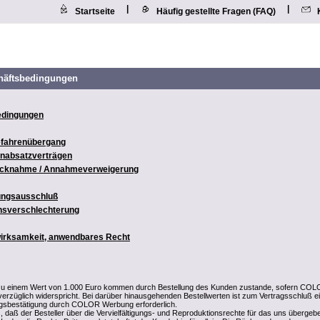
|
|
Startseite
Häufig gestellte Fragen (FAQ)
häftsbedingungen
edingungen
Gefahrenübergang
rnabsatzverträgen
rücknahme / Annahmeverweigerung
tungsausschluß
ensverschlechterung
wirksamkeit, anwendbares Recht
 zu einem Wert von 1.000 Euro kommen durch Bestellung des Kunden zustande, sofern CO
erzüglich widerspricht. Bei darüber hinausgehenden Bestellwerten ist zum Vertragsschluß e
agsbestätigung durch COLOR Werbung erforderlich.
, daß der Besteller über die Vervielfältigungs- und Reproduktionsrechte für das uns übergeb