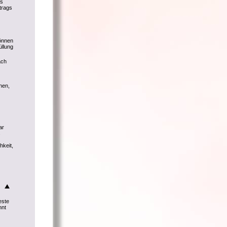
ls
trags
können
üllung
ach
hen,
ar
s
hkeit,
este
nnt