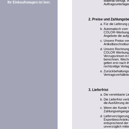
Material verfügt. 
Ihr Einkaufswagen ist leer.
Auftragsunterlage
Preise und Zahlungsb
Für die Lieferung 
Automatisch vom E
COLOR-Werbung ber
Angebote die aufg
Unsere Preise ver
Artikelbeschreibun
Unsere Rechnungen 
COLOR Werbung übe
Verzugszinsen in 
berechnen. Wechs
gelten erst nach 
rechtzeitige Vorl
Zurückbehaltungs
Vertragsverhältnis
Lieferfrist
Die vereinbarte Li
Die Lieferfrist ve
die Ausführung de
Wenn der Kunde Vo
Zahlungseingangs
Lieferverzögerung
Exportbeschränkun
entsprechend der 
unverzüglich mitte