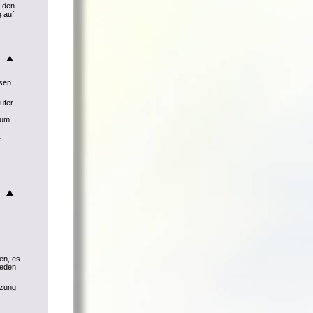
f den
 auf
ssen
ufer
 um
r
en, es
ieden
tzung