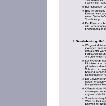
sowie in der Pfänd
Bei Pfändungen ode
Eine Verarbeitung
Kaufsache mit and
neuen Sache im V
Verarbeitung.
Der Käufers ist be
alle Forderungen 
Endbetrages an u
Gewährleistung / Haf
Wir gewährleisten
jeweiligen Stand d
gebrauchter Ware
Farbe, Abmessung
Ansprüche des Käu
Keine Gewähr übe
Nichtbeachtung vo
gilt insbesondere
Schäden, die aufg
Käufer durchgefüh
nicht ursächlich f
Die Gewährleistun
durch Personen vo
Mangel darauf ber
Offensichtliche M
anzuzeigen; ander
ergänzend die §§
Soweit ein Mangel
Wahl zur Geltungm
Rahmen der Neulief