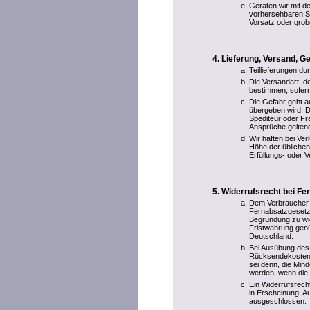
Geraten wir mit de
vorhersehbaren S
Vorsatz oder grobe
Lieferung, Versand, 
Teillieferungen du
Die Versandart, 
bestimmen, sofern
Die Gefahr geht a
übergeben wird. D
Spediteur oder F
Ansprüche gelten
Wir haften bei Ve
Höhe der übliche
Erfüllungs- oder V
Widerrufsrecht bei Fe
Dem Verbraucher 
Fernabsatzgesetze
Begründung zu wid
Fristwahrung genü
Deutschland.
Bei Ausübung des 
Rücksendekosten.
sei denn, die Min
werden, wenn die 
Ein Widerrufsrecht
in Erscheinung. Au
ausgeschlossen.