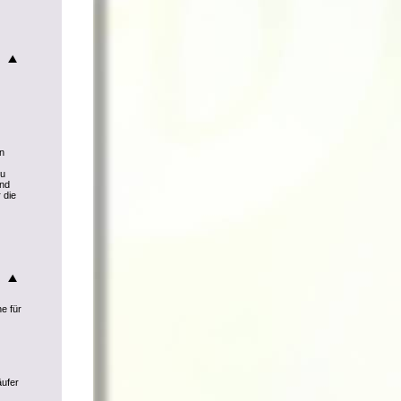
nn
zu
und
 die
he für
äufer