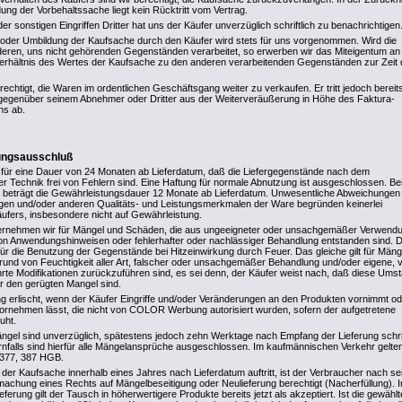
ung der Vorbehaltssache liegt kein Rücktritt vom Vertrag.
r sonstigen Eingriffen Dritter hat uns der Käufer unverzüglich schriftlich zu benachrichtigen
 oder Umbildung der Kaufsache durch den Käufer wird stets für uns vorgenommen. Wird die
eren, uns nicht gehörenden Gegenständen verarbeitet, so erwerben wir das Miteigentum an
erhältnis des Wertes der Kaufsache zu den anderen verarbeitenden Gegenständen zur Zeit 
rechtigt, die Waren im ordentlichen Geschäftsgang weiter zu verkaufen. Er tritt jedoch bereits
gegenüber seinem Abnehmer oder Dritter aus der Weiterveräußerung in Höhe des Faktura-
ns ab.
tungsausschluß
 für eine Dauer von 24 Monaten ab Lieferdatum, daß die Liefergegenstände nach dem
er Technik frei von Fehlern sind. Eine Haftung für normale Abnutzung ist ausgeschlossen. Be
 beträgt die Gewährleistungsdauer 12 Monate ab Lieferdatum. Unwesentliche Abweichungen
en und/oder anderen Qualitäts- und Leistungsmerkmalen der Ware begründen keinerlei
fers, insbesondere nicht auf Gewährleistung.
rnehmen wir für Mängel und Schäden, die aus ungeeigneter oder unsachgemäßer Verwendu
n Anwendungshinweisen oder fehlerhafter oder nachlässiger Behandlung entstanden sind. D
 für die Benutzung der Gegenstände bei Hitzeinwirkung durch Feuer. Das gleiche gilt für Mäng
rund von Feuchtigkeit aller Art, falscher oder unsachgemäßer Behandlung und/oder eigene,
rte Modifikationen zurückzuführen sind, es sei denn, der Käufer weist nach, daß diese Ums
ür den gerügten Mangel sind.
g erlischt, wenn der Käufer Eingriffe und/oder Veränderungen an den Produkten vornimmt od
rnehmen lässt, die nicht von COLOR Werbung autorisiert wurden, sofern der aufgetretene
uht.
ängel sind unverzüglich, spätestens jedoch zehn Werktage nach Empfang der Lieferung schrif
nfalls sind hierfür alle Mängelansprüche ausgeschlossen. Im kaufmännischen Verkehr gelte
 377, 387 HGB.
 der Kaufsache innerhalb eines Jahres nach Lieferdatum auftritt, ist der Verbraucher nach se
achung eines Rechts auf Mängelbeseitigung oder Neulieferung berechtigt (Nacherfüllung). 
erung gilt der Tausch in höherwertigere Produkte bereits jetzt als akzeptiert. Ist die gewählt