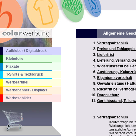
Allgemeine Gesc
Vertragsabschluß
Preise und Zahlungsb
Aufkleber / Digitaldruck
Lieferfrist
Klebefolie
Lieferung, Versand, 
Widerrufsrecht bei Fe
Plakate
Ausführung / Kulanz
T-Shirts & Textildruck
Eigentumsvorbehalt
Werbeartikel
Gewährleistung / Haf
Rücktritt bei Vermög
Werbebanner / Displays
Datenschutz
Werbeschilder
Gerichtsstand, Teilun
Vertragsabschluß
Kaufverträge bis
Werbung nicht unv
zusätzliche Auftr
Wir setzen voraus