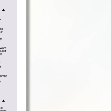
ch
mit
 in
gt
h
r Ware
punkt
es
,
r
ährend
m
Bei
knahme