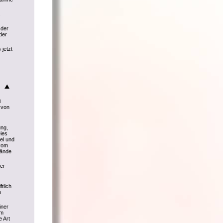
.
 der
der
 jetzt
i
 von
ng,
ies
el und
 vom
tände
er
tlich
n
iner
Im
e Art