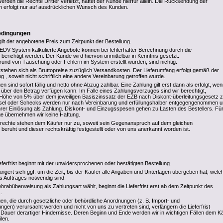
Werden die Rechte Dritter verletzt, haftet der Kunde hierfür allein. Die Rücksendung der
n erfolgt nur auf ausdrücklichen Wunsch des Kunden.
edingungen
gilt der angebotene Preis zum Zeitpunkt der Bestellung.
DV-System kalkulierte Angebote können bei fehlerhafter Berechnung durch die
ichtigt werden. Der Kunde wird hiervon unmittelbar in Kenntnis gesetzt.
rund von Täuschung oder Fehlern im System erstellt wurden, sind nichtig.
stehen sich als Bruttopreise zuzüglich Versandkosten. Der Lieferumfang erfolgt gemäß der
g , soweit nicht schriftlich eine andere Vereinbarung getroffen wurde.
sind sofort fällig und netto ohne Abzug zahlbar. Eine Zahlung gilt erst dann als erfolgt, we
r den Betrag verfügen kann. Im Falle eines Zahlungsverzuges sind wir berechtigt,
Höhe von 5% über dem jeweiligen Basiszinssatz der EZB nach Diskont-überleitungsgesetz 
el oder Schecks werden nur nach Vereinbarung und erfüllungshalber entgegengenommen 
ihrer Einlösung als Zahlung. Diskont- und Einzugsspesen gehen zu Lasten des Bestellers. Für
age übernehmen wir keine Haftung.
rechte stehen dem Käufer nur zu, soweit sein Gegenanspruch auf dem gleichen
 beruht und dieser rechtskräftig festgestellt oder von uns anerkannt worden ist.
eferfrist beginnt mit der unwidersprochenen oder bestätigten Bestellung.
rlängert sich ggf. um die Zeit, bis der Käufer alle Angaben und Unterlagen übergeben hat, welc
s Auftrages notwendig sind.
rabüberweisung als Zahlungsart wählt, beginnt die Lieferfrist erst ab dem Zeitpunkt des
.
en, die durch gesetzliche oder behördliche Anordnungen (z. B. Import- und
gen) verursacht werden und nicht von uns zu vertreten sind, verlängern die Lieferfrist
Dauer derartiger Hindernisse. Deren Beginn und Ende werden wir in wichtigen Fällen dem K
ilen.