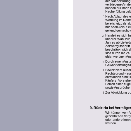
der Nacherfüllung
verbliebene Art 
können nur nach A
Nacherfüllung ge
Nach Ablauf des e
Werbung im Rahme
bereits jetzt als
nur nach Ablauf e
geltend gemacht 
Handelt es sich b
unserer Wahl zur 
Jahres ab Liefer
Zeitwertgutschrif
beschränkt sich 
sind durch die 24
gleichwertigen Au
Durch einen Aust
Gewährleistungs/Ga
Soweit nicht ausd
Rechtsgrund - aus
entstanden sind; 
Käufers. Vorstehe
Fehlen einer zuge
sowie Ansprüchen
Zur Abwicklung vo
Rücktritt bei Vermög
Wir können vom Ve
gerichtlichen Ve
oder andere konkr
werden.