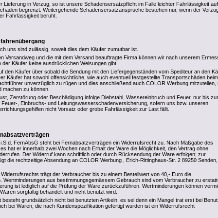
r Lieferung in Verzug, so ist unsere Schadensersatzpflicht im Falle leichter Fahrlässigkeit au
chaden begrenzt. Weitergehende Schadensersatzansprüche bestehen nur, wenn der Verzug
r Fahrlässigkeit beruht.
Gefahrenübergang
rch uns sind zulässig, soweit dies dem Käufer zumutbar ist.
den Versandweg und die mit dem Versand beauftragte Firma können wir nach unserem Erme
 der Käufer keine ausdrücklichen Weisungen gibt.
uf den Käufer über sobald die Sendung mit den Liefergegenständen vom Spediteur an den Kä
er Käufer hat sowohl offensichtliche, wie auch eventuell festgestellte Transportschäden beim
rachtführer unverzüglich zu rügen und dies anschließend auch COLOR Werbung mitzuteilen,
d machen zu können.
rlust, Zerstörung oder Beschädigung infolge Diebstahl, Wassereinbruch und Feuer, nur bis zu
n Feuer-, Einbruchs- und Leitungswasserschadenversicherung, sofern uns bzw. unseren
errichtungsgehilfen nicht Vorsatz oder grobe Fahrlässigkeit zur Last fällt.
rnabsatzverträgen
i.S.d. FernAbsG steht bei Fernabsatzverträgen ein Widerrufsrecht zu. Nach Maßgabe des
s hat er innerhalb zwei Wochen nach Erhalt der Ware die Möglichkeit, den Vertrag ohne
errufen. Der Widerruf kann schriftlich oder durch Rücksendung der Ware erfolgen; zur
gt die rechtzeitige Absendung an COLOR Werbung , Erich-Rittinghaus-Str. 2 89250 Senden,
Widerrufsrechts trägt der Verbraucher bis zu einem Bestellwert von 40,- Euro die
 Wertminderungen aus bestimmungsgemässem Gebrauch sind vom Verbraucher zu erstatt
derung ist lediglich auf die Prüfung der Ware zurückzuführen. Wertminderungen können verm
Waren sorgfältig behandelt und nicht benutzt wird.
 besteht grundsätzlich nicht bei benutzten Artikeln, es sei denn ein Mangel trat erst bei Benu
ch bei Waren, die nach Kundenspezifikation gefertigt wurden ist ein Widerrufsrecht