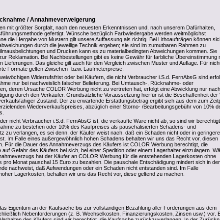
rücknahme / Annahmeverweigerung
den mit größter Sorgfalt, nach den neuesten Erkenntnissen und, nach unserem Dafürhalten,
sführungsmethode gefertigt. Wünsche bezüglich Farbwiedergabe werden weitmöglichst
ne die Hergabe von Mustern gilt unsere Auffassung als richtig. Bei Lithoaufträgen können si
abweichungen durch die jeweilige Technik ergeben; sie sind im zumutbaren Rahmen zu
 Filmausbelichtungen und Drucken kann es zu materialbedingten Abweichungen kommen. Sie
 zur Reklamation. Bei Nachbestellungen gibt es keine Gewähr für farbliche Übereinstimmung 
Lieferungen. Das gleiche gilt auch für den Vergleich zwischen Muster und Auflage. Für nicht
hrte Formate gelten Zwischen- bzw. Laufmeterpreise.
eiwöchigen Widerrufsfrist oder bei Käufern, die nicht Verbraucher i.S.d. FernAbsG sind,erfol
hme nur bei nachweislich falscher Belieferung. Bei Umtausch-, Rücknahme- oder
en, deren Ursache COLOR Werbung nicht zu vertreten hat, erfolgt eine Abwicklung nur nac
ätigung durch den Verkäufer. Grundsätzliche Voraussetzung hierfür ist die Beschaffenheit de
erkaufsfähiger Zustand. Der zu erwartende Erstattungsbetrag ergibt sich aus dem zum Zeit
rzielenden Wiederverkaufspreises, abzüglich einer Storno- /Bearbeitungsgebühr von 10% d
s.
der nicht Verbraucher i.S.d. FernAbsG ist, die verkaufte Ware nicht ab, so sind wir berechtigt
nahme zu bestehen oder 10% des Kaufpreises als pauschalisierten Schadens- und
 zu verlangen, es sei denn, der Käufer weist nach, daß ein Schaden nicht oder in geringere
st. Im Falle eines außergewöhnlich hohen Schadens behalten wir uns das Recht vor, diesen
n. Für die Dauer des Annahmeverzugs des Käufers ist COLOR Werbung berechtigt, die
 auf Gefahr des Käufers bei sich, bei einer Spedition oder einem Lagerhalter einzulagern. W
nahmeverzugs hat der Käufer an COLOR Werbung für die entstehenden Lagerkosten ohne
 pro Monat pauschal 15 Euro zu bezahlen. Die pauschale Entschädigung mindert sich in de
de nachweist, daß Aufwendungen oder ein Schaden nicht entstanden sind. Im Falle
oher Lagerkosten, behalten wir uns das Recht vor, diese geltend zu machen.
das Eigentum an der Kaufsache bis zur vollständigen Bezahlung aller Forderungen aus dem
schließlich Nebenforderungen (z. B. Wechselkosten, Finanzierungskosten, Zinsen usw.) vor. 
Verhalten des Käufers sind wir berechtigt, die Kaufsache zurückzuverlangen. In der Zurüc