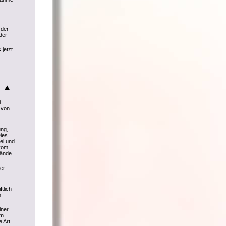
.
 der
der
 jetzt
i
 von
ng,
ies
el und
 vom
tände
er
tlich
n
iner
Im
e Art