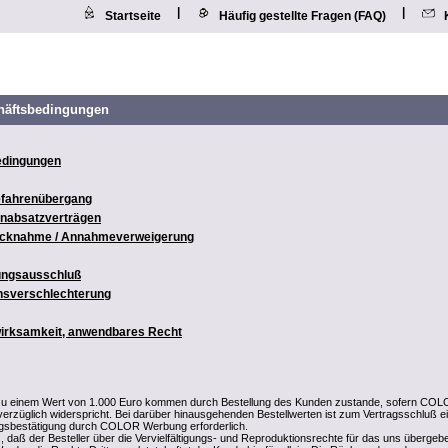
|
|
Startseite
Häufig gestellte Fragen (FAQ)
häftsbedingungen
edingungen
Gefahrenübergang
rnabsatzverträgen
rücknahme / Annahmeverweigerung
tungsausschluß
ensverschlechterung
wirksamkeit, anwendbares Recht
 zu einem Wert von 1.000 Euro kommen durch Bestellung des Kunden zustande, sofern CO
erzüglich widerspricht. Bei darüber hinausgehenden Bestellwerten ist zum Vertragsschluß e
agsbestätigung durch COLOR Werbung erforderlich.
, daß der Besteller über die Vervielfältigungs- und Reproduktionsrechte für das uns übergeb