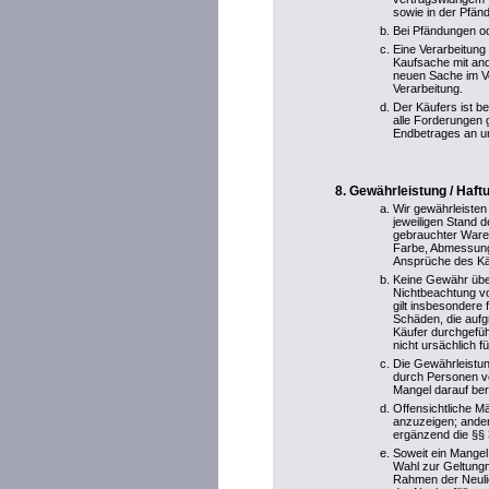
sowie in der Pfänd
Bei Pfändungen ode
Eine Verarbeitung
Kaufsache mit and
neuen Sache im V
Verarbeitung.
Der Käufers ist be
alle Forderungen 
Endbetrages an u
Gewährleistung / Haf
Wir gewährleisten
jeweiligen Stand d
gebrauchter Ware
Farbe, Abmessung
Ansprüche des Käu
Keine Gewähr übe
Nichtbeachtung vo
gilt insbesondere
Schäden, die aufg
Käufer durchgefüh
nicht ursächlich f
Die Gewährleistun
durch Personen vo
Mangel darauf ber
Offensichtliche M
anzuzeigen; ander
ergänzend die §§
Soweit ein Mangel
Wahl zur Geltungm
Rahmen der Neulief