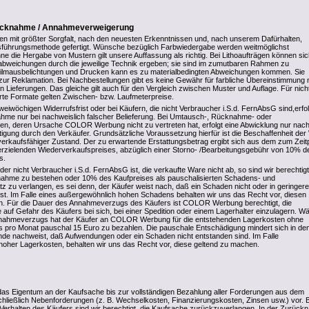
rücknahme / Annahmeverweigerung
den mit größter Sorgfalt, nach den neuesten Erkenntnissen und, nach unserem Dafürhalten,
sführungsmethode gefertigt. Wünsche bezüglich Farbwiedergabe werden weitmöglichst
ne die Hergabe von Mustern gilt unsere Auffassung als richtig. Bei Lithoaufträgen können si
abweichungen durch die jeweilige Technik ergeben; sie sind im zumutbaren Rahmen zu
 Filmausbelichtungen und Drucken kann es zu materialbedingten Abweichungen kommen. Sie
 zur Reklamation. Bei Nachbestellungen gibt es keine Gewähr für farbliche Übereinstimmung 
Lieferungen. Das gleiche gilt auch für den Vergleich zwischen Muster und Auflage. Für nicht
hrte Formate gelten Zwischen- bzw. Laufmeterpreise.
eiwöchigen Widerrufsfrist oder bei Käufern, die nicht Verbraucher i.S.d. FernAbsG sind,erfol
hme nur bei nachweislich falscher Belieferung. Bei Umtausch-, Rücknahme- oder
en, deren Ursache COLOR Werbung nicht zu vertreten hat, erfolgt eine Abwicklung nur nac
ätigung durch den Verkäufer. Grundsätzliche Voraussetzung hierfür ist die Beschaffenheit de
erkaufsfähiger Zustand. Der zu erwartende Erstattungsbetrag ergibt sich aus dem zum Zeit
rzielenden Wiederverkaufspreises, abzüglich einer Storno- /Bearbeitungsgebühr von 10% d
s.
der nicht Verbraucher i.S.d. FernAbsG ist, die verkaufte Ware nicht ab, so sind wir berechtigt
nahme zu bestehen oder 10% des Kaufpreises als pauschalisierten Schadens- und
 zu verlangen, es sei denn, der Käufer weist nach, daß ein Schaden nicht oder in geringere
st. Im Falle eines außergewöhnlich hohen Schadens behalten wir uns das Recht vor, diesen
n. Für die Dauer des Annahmeverzugs des Käufers ist COLOR Werbung berechtigt, die
 auf Gefahr des Käufers bei sich, bei einer Spedition oder einem Lagerhalter einzulagern. W
nahmeverzugs hat der Käufer an COLOR Werbung für die entstehenden Lagerkosten ohne
 pro Monat pauschal 15 Euro zu bezahlen. Die pauschale Entschädigung mindert sich in de
de nachweist, daß Aufwendungen oder ein Schaden nicht entstanden sind. Im Falle
oher Lagerkosten, behalten wir uns das Recht vor, diese geltend zu machen.
das Eigentum an der Kaufsache bis zur vollständigen Bezahlung aller Forderungen aus dem
schließlich Nebenforderungen (z. B. Wechselkosten, Finanzierungskosten, Zinsen usw.) vor. 
Verhalten des Käufers sind wir berechtigt, die Kaufsache zurückzuverlangen. In der Zurüc