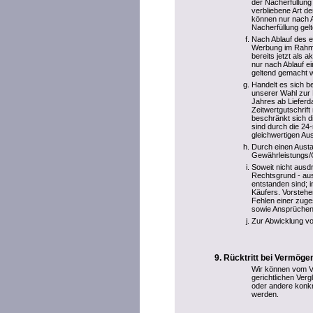
der Nacherfüllung
verbliebene Art 
können nur nach A
Nacherfüllung ge
Nach Ablauf des e
Werbung im Rahme
bereits jetzt als
nur nach Ablauf e
geltend gemacht 
Handelt es sich b
unserer Wahl zur 
Jahres ab Liefer
Zeitwertgutschrif
beschränkt sich 
sind durch die 24
gleichwertigen Au
Durch einen Aust
Gewährleistungs/Ga
Soweit nicht ausd
Rechtsgrund - aus
entstanden sind; 
Käufers. Vorstehe
Fehlen einer zuge
sowie Ansprüchen
Zur Abwicklung vo
Rücktritt bei Vermög
Wir können vom Ve
gerichtlichen Ve
oder andere konkr
werden.