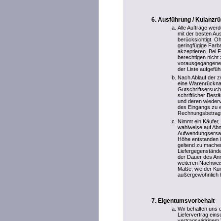
Ausführung / Kulanz
Alle Aufträge wer
mit der besten Au
berücksichtigt. Oh
geringfügige Farb
akzeptieren. Bei
berechtigen nicht
vorausgegangenen 
der Liste aufgefü
Nach Ablauf der zw
eine Warenrückna
Gutschriftsersuch
schriftlicher Best
und deren wiederv
des Eingangs zu e
Rechnungsbetrag
Nimmt ein Käufer, 
wahlweise auf Ab
Aufwendungsersatz
Höhe entstanden i
geltend zu mache
Liefergegenstände
der Dauer des An
weiteren Nachweis
Maße, wie der Kun
außergewöhnlich h
Eigentumsvorbehalt
Wir behalten uns 
Liefervertrag ein
vertragswidrigem 