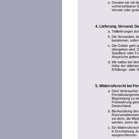
Geraten wir mit de
vorhersehbaren S
Vorsatz oder grobe
Lieferung, Versand, 
Teillieferungen du
Die Versandart, 
bestimmen, sofern
Die Gefahr geht a
übergeben wird. D
Spediteur oder F
Ansprüche gelten
Wir haften bei Ve
Höhe der übliche
Erfüllungs- oder V
Widerrufsrecht bei Fe
Dem Verbraucher 
Fernabsatzgesetze
Begründung zu wid
Fristwahrung genü
Deutschland.
Bei Ausübung des 
Rücksendekosten.
sei denn, die Min
werden, wenn die 
Ein Widerrufsrecht
in Erscheinung. Au
ausgeschlossen.