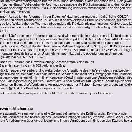
 mit unverhältnismäßig hohen Kosten verbunden, beschränkt sich der Anspruch auf die jewei
der Nacherfüllung. Weitergehende Rechte, insbesondere die Rückgängigmachung des Kaufver
blauf einer angemessenen Frist zur Nacherfüllung oder dem zweimaligen Fehlschlagen der
ltend gemacht werden.
rsten Jahres ist der Anspruch in der Regel auf Nachbesserung beschränkt. Sollte COLOR
n der Nachbesserung einen Tausch in ein höherwertigeres Produkt vornehmen, gilt dieser
 akzeptiert. Weitergehende Rechte, insbesondere die Rückgängigmachung des Kaufvertrags 
iner angemessenen Frist zur Nacherfüllung oder dem zweimaligen Fehlschlagen der Nacherf
werden.
ei dem Käufer um einen Unternehmer, so sind wir innerhalb eines Jahres nach Lieferdatum n
Mängelbeseitigung oder Neulieferung im Sinne des § 439 BGB berechtigt. Nach Ablauf eines
datum beschränken sich seine Gewährleistungsansprüche auf Mängelbeseitigung oder
t nach unserer Wahl. Sollte der Unternehmer Aufwendungsersatz i. S. d. § 478 II BGB fordern,
dieser auf max. 2% des ursprünglichen Warenwerts. Ansprüche, die auf § 478 BGB zurückge
-monatige Gewährleistung für Unternehmer nach 8.2 und 8.5 abbedungen im Sinne des
sgleichs nach § 478 IV S. 1 BGB.
ausch im Rahmen der Gewährleistung/Garantie treten keine neuen
rantiefristen in Kraft; § 203 bleibt unberührt.
rücklich anders vereinbart, sind weitergehende Ansprüche des Käufers - gleich aus welchem
geschlossen. Wir haften deshalb nicht für Schäden, die nicht am Liefergegenstand unmittelb
insbesondere haften wir nicht für entgangenen Gewinn oder sonstige Vermögensschäden de
nde Haftungsbefreiung gilt nicht, sofern der Schaden auf Vorsatz, grober Fahrlässigkeit oder
sicherten Eigenschaft, Verletzung vertragswesentlicher Pflichten, Leistungsverzug, Unmöglic
 nach §§ 1, 4 des Produkthaftungsgesetzes beruht.
n Gewährleistungsansprüchen beachten Sie bitte die Hinweise jeder Lieferung.
ensverschlechterung
rtrag zurücktreten, wenn uns eine Zahlungseinstellung, die Eröffnung des Konkurs- oder
rgleichsverfahrens, die Ablehnung des Konkurses mangels Masse, Wechsel- oder Scheckprot
ete Anhaltspunkte über Verschlechterung in den Vermögensverhältnissen des Käufers beka