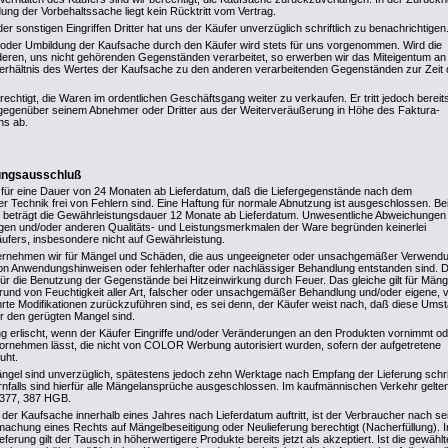
ung der Vorbehaltssache liegt kein Rücktritt vom Vertrag.
r sonstigen Eingriffen Dritter hat uns der Käufer unverzüglich schriftlich zu benachrichtigen
 oder Umbildung der Kaufsache durch den Käufer wird stets für uns vorgenommen. Wird die
eren, uns nicht gehörenden Gegenständen verarbeitet, so erwerben wir das Miteigentum an
erhältnis des Wertes der Kaufsache zu den anderen verarbeitenden Gegenständen zur Zeit 
rechtigt, die Waren im ordentlichen Geschäftsgang weiter zu verkaufen. Er tritt jedoch bereits
gegenüber seinem Abnehmer oder Dritter aus der Weiterveräußerung in Höhe des Faktura-
ns ab.
tungsausschluß
 für eine Dauer von 24 Monaten ab Lieferdatum, daß die Liefergegenstände nach dem
er Technik frei von Fehlern sind. Eine Haftung für normale Abnutzung ist ausgeschlossen. Be
 beträgt die Gewährleistungsdauer 12 Monate ab Lieferdatum. Unwesentliche Abweichungen
en und/oder anderen Qualitäts- und Leistungsmerkmalen der Ware begründen keinerlei
fers, insbesondere nicht auf Gewährleistung.
rnehmen wir für Mängel und Schäden, die aus ungeeigneter oder unsachgemäßer Verwendu
n Anwendungshinweisen oder fehlerhafter oder nachlässiger Behandlung entstanden sind. D
 für die Benutzung der Gegenstände bei Hitzeinwirkung durch Feuer. Das gleiche gilt für Mäng
rund von Feuchtigkeit aller Art, falscher oder unsachgemäßer Behandlung und/oder eigene,
rte Modifikationen zurückzuführen sind, es sei denn, der Käufer weist nach, daß diese Ums
ür den gerügten Mangel sind.
g erlischt, wenn der Käufer Eingriffe und/oder Veränderungen an den Produkten vornimmt od
rnehmen lässt, die nicht von COLOR Werbung autorisiert wurden, sofern der aufgetretene
uht.
ängel sind unverzüglich, spätestens jedoch zehn Werktage nach Empfang der Lieferung schrif
nfalls sind hierfür alle Mängelansprüche ausgeschlossen. Im kaufmännischen Verkehr gelte
 377, 387 HGB.
 der Kaufsache innerhalb eines Jahres nach Lieferdatum auftritt, ist der Verbraucher nach se
achung eines Rechts auf Mängelbeseitigung oder Neulieferung berechtigt (Nacherfüllung). 
erung gilt der Tausch in höherwertigere Produkte bereits jetzt als akzeptiert. Ist die gewählt