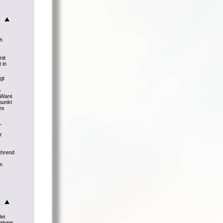
ch
mit
 in
gt
h
r Ware
punkt
es
,
r
ährend
m
Bei
knahme