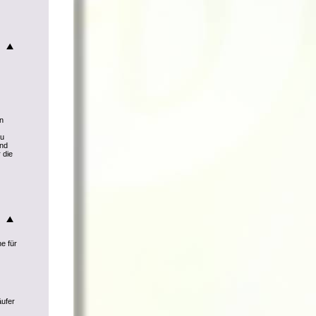
nn
zu
und
 die
he für
äufer