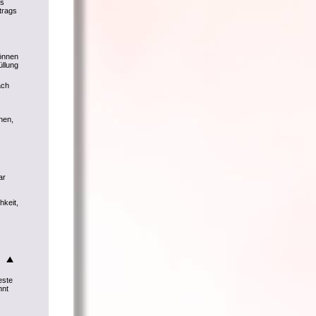
ls
trags
können
üllung
ach
hen,
ar
s
hkeit,
este
nnt