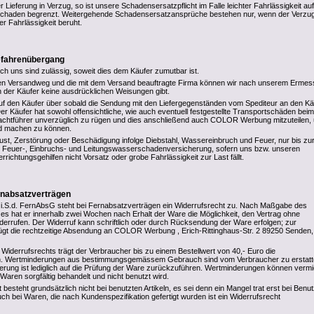
r Lieferung in Verzug, so ist unsere Schadensersatzpflicht im Falle leichter Fahrlässigkeit au
chaden begrenzt. Weitergehende Schadensersatzansprüche bestehen nur, wenn der Verzug
r Fahrlässigkeit beruht.
Gefahrenübergang
rch uns sind zulässig, soweit dies dem Käufer zumutbar ist.
den Versandweg und die mit dem Versand beauftragte Firma können wir nach unserem Erme
 der Käufer keine ausdrücklichen Weisungen gibt.
uf den Käufer über sobald die Sendung mit den Liefergegenständen vom Spediteur an den Kä
er Käufer hat sowohl offensichtliche, wie auch eventuell festgestellte Transportschäden beim
rachtführer unverzüglich zu rügen und dies anschließend auch COLOR Werbung mitzuteilen,
d machen zu können.
rlust, Zerstörung oder Beschädigung infolge Diebstahl, Wassereinbruch und Feuer, nur bis zu
n Feuer-, Einbruchs- und Leitungswasserschadenversicherung, sofern uns bzw. unseren
errichtungsgehilfen nicht Vorsatz oder grobe Fahrlässigkeit zur Last fällt.
rnabsatzverträgen
i.S.d. FernAbsG steht bei Fernabsatzverträgen ein Widerrufsrecht zu. Nach Maßgabe des
s hat er innerhalb zwei Wochen nach Erhalt der Ware die Möglichkeit, den Vertrag ohne
errufen. Der Widerruf kann schriftlich oder durch Rücksendung der Ware erfolgen; zur
gt die rechtzeitige Absendung an COLOR Werbung , Erich-Rittinghaus-Str. 2 89250 Senden,
Widerrufsrechts trägt der Verbraucher bis zu einem Bestellwert von 40,- Euro die
 Wertminderungen aus bestimmungsgemässem Gebrauch sind vom Verbraucher zu erstatt
derung ist lediglich auf die Prüfung der Ware zurückzuführen. Wertminderungen können verm
Waren sorgfältig behandelt und nicht benutzt wird.
 besteht grundsätzlich nicht bei benutzten Artikeln, es sei denn ein Mangel trat erst bei Benu
ch bei Waren, die nach Kundenspezifikation gefertigt wurden ist ein Widerrufsrecht