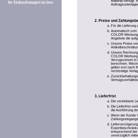
Material verfügt. 
Ihr Einkaufswagen ist leer.
Auftragsunterlage
Preise und Zahlungsb
Für die Lieferung 
Automatisch vom E
COLOR-Werbung ber
Angebote die aufg
Unsere Preise ver
Artikelbeschreibun
Unsere Rechnungen 
COLOR Werbung übe
Verzugszinsen in 
berechnen. Wechs
gelten erst nach 
rechtzeitige Vorl
Zurückbehaltungs
Vertragsverhältnis
Lieferfrist
Die vereinbarte Li
Die Lieferfrist ve
die Ausführung de
Wenn der Kunde Vo
Zahlungseingangs
Lieferverzögerung
Exportbeschränkun
entsprechend der 
unverzüglich mitte