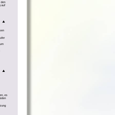
f den
 auf
ssen
ufer
 um
r
en, es
ieden
tzung