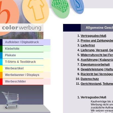
Allgemeine Gesc
Vertragsabschluß
Preise und Zahlungsb
Aufkleber / Digitaldruck
Lieferfrist
Klebefolie
Lieferung, Versand, 
Widerrufsrecht bei Fe
Plakate
Ausführung / Kulanz
T-Shirts & Textildruck
Eigentumsvorbehalt
Werbeartikel
Gewährleistung / Haf
Rücktritt bei Vermög
Werbebanner / Displays
Datenschutz
Werbeschilder
Gerichtsstand, Teilun
Vertragsabschluß
Kaufverträge bis
Werbung nicht unv
zusätzliche Auftr
Wir setzen voraus