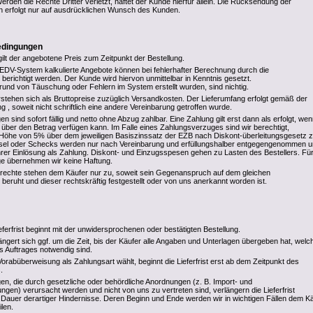
Werden die Rechte Dritter verletzt, haftet der Kunde hierfür allein. Die Rücksendung der
n erfolgt nur auf ausdrücklichen Wunsch des Kunden.
edingungen
gilt der angebotene Preis zum Zeitpunkt der Bestellung.
DV-System kalkulierte Angebote können bei fehlerhafter Berechnung durch die
ichtigt werden. Der Kunde wird hiervon unmittelbar in Kenntnis gesetzt.
rund von Täuschung oder Fehlern im System erstellt wurden, sind nichtig.
stehen sich als Bruttopreise zuzüglich Versandkosten. Der Lieferumfang erfolgt gemäß der
g , soweit nicht schriftlich eine andere Vereinbarung getroffen wurde.
sind sofort fällig und netto ohne Abzug zahlbar. Eine Zahlung gilt erst dann als erfolgt, we
r den Betrag verfügen kann. Im Falle eines Zahlungsverzuges sind wir berechtigt,
Höhe von 5% über dem jeweiligen Basiszinssatz der EZB nach Diskont-überleitungsgesetz 
el oder Schecks werden nur nach Vereinbarung und erfüllungshalber entgegengenommen 
ihrer Einlösung als Zahlung. Diskont- und Einzugsspesen gehen zu Lasten des Bestellers. Für
age übernehmen wir keine Haftung.
rechte stehen dem Käufer nur zu, soweit sein Gegenanspruch auf dem gleichen
 beruht und dieser rechtskräftig festgestellt oder von uns anerkannt worden ist.
eferfrist beginnt mit der unwidersprochenen oder bestätigten Bestellung.
rlängert sich ggf. um die Zeit, bis der Käufer alle Angaben und Unterlagen übergeben hat, welc
s Auftrages notwendig sind.
rabüberweisung als Zahlungsart wählt, beginnt die Lieferfrist erst ab dem Zeitpunkt des
.
en, die durch gesetzliche oder behördliche Anordnungen (z. B. Import- und
gen) verursacht werden und nicht von uns zu vertreten sind, verlängern die Lieferfrist
Dauer derartiger Hindernisse. Deren Beginn und Ende werden wir in wichtigen Fällen dem K
ilen.