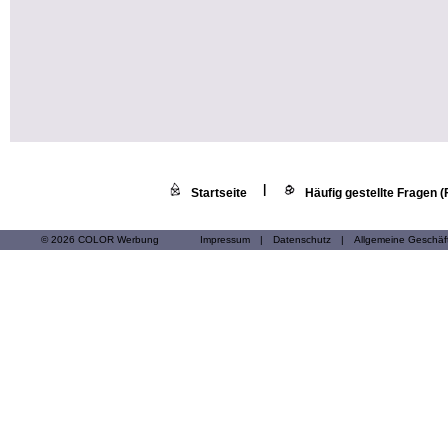
|
Startseite
Häufig gestellte Fragen 
© 2026 COLOR Werbung
Impressum
|
Datenschutz
|
Allgemeine Geschä