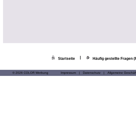
|
Startseite
Häufig gestellte Fragen 
© 2026 COLOR Werbung
Impressum
|
Datenschutz
|
Allgemeine Geschä