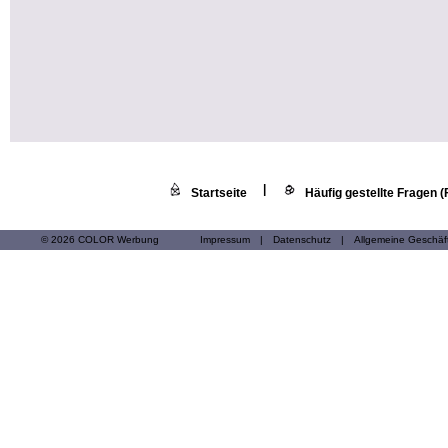
|
Startseite
Häufig gestellte Fragen 
© 2026 COLOR Werbung
Impressum
|
Datenschutz
|
Allgemeine Geschä