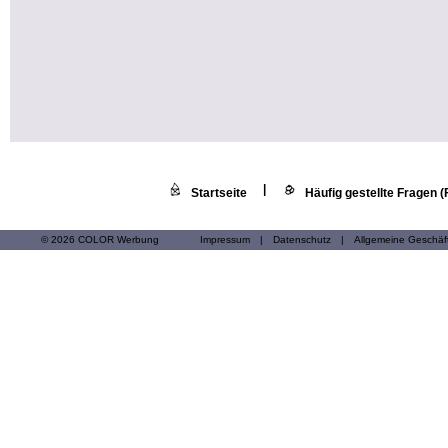
|
Startseite
Häufig gestellte Fragen 
© 2026 COLOR Werbung
Impressum
|
Datenschutz
|
Allgemeine Geschä