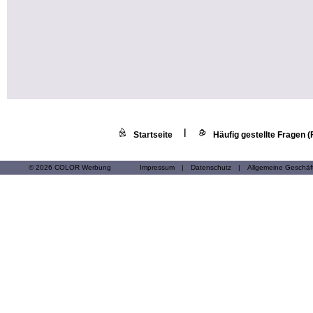
|
Startseite
Häufig gestellte Fragen 
© 2026 COLOR Werbung
Impressum
|
Datenschutz
|
Allgemeine Geschä