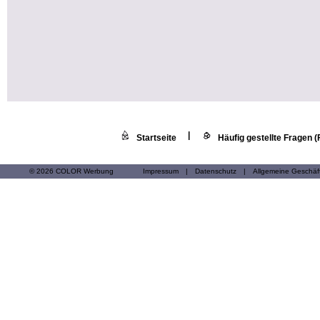
|
Startseite
Häufig gestellte Fragen 
© 2026 COLOR Werbung
Impressum
|
Datenschutz
|
Allgemeine Geschä