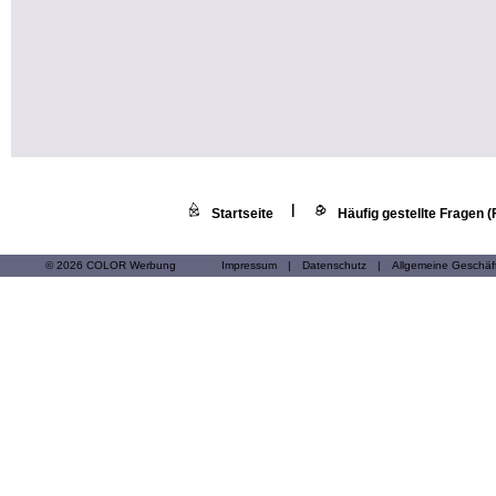
|
Startseite
Häufig gestellte Fragen 
© 2026 COLOR Werbung
Impressum
|
Datenschutz
|
Allgemeine Geschä