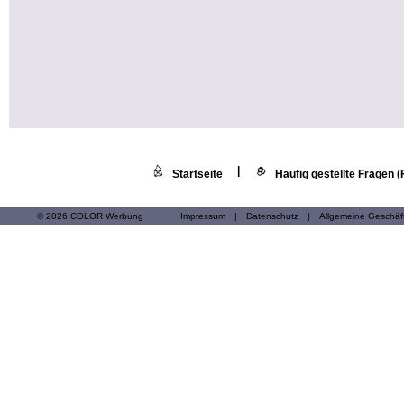
|
Startseite
Häufig gestellte Fragen 
© 2026 COLOR Werbung
Impressum
|
Datenschutz
|
Allgemeine Geschä