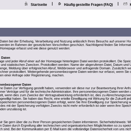
|
|
Startseite
Häufig gestellte Fragen (FAQ)
aten bei der Erhebung, Verarbeitung und Nutzung anlässlich Ihres Besuchs auf unserer H
n werden im Rahmen der gesetzlichen Vorschriften geschützt. Nachfolgend finden Sie Informa
Homepage erfasst und wie diese genutzt werden:
n Daten
ge und jeder Abruf einer auf der Homepage hinterlegten Datei werden protokolliert. Die Spei
und statistischen Zwecken. Protokolliert werden: Name der abgerufenen Datei, Datum und U
enge, Meldung über erfolgreichen Abruf, Webbrowser und anfragende Domain. Zusätzlich we
chner protokolliert. Weitergehende personenbezogene Daten werden nur erfasst, wenn Sie 
men einer Anfrage oder Registrierung, machen.
nenbezogener Daten
 Daten zur Verfügung gestellt haben, verwenden wir diese nur zur Beantwortung Ihrer Anfr
ner Verträge und für die technische Administration. Ihre personenbezogenen Daten werden a
elt, wenn dies zum Zwecke der Vertragsabwicklung erforderlich ist, dies zu Abrechnungszw
ngewilligt haben. Sie haben das Recht, eine erteilte Einwilligung mit Wirkung für die Zukunft je
speicherten personenbezogenen Daten erfolgt, wenn Sie Ihre Einwilligung zur Speicherung w
 des mit der Speicherung verfolgten Zwecks nicht mehr erforderlich ist oder wenn ihre Speic
den unzulässig ist.
wir Sie gern über die zu Ihrer Person gespeicherten Daten informieren. Sicherheitshinweis: Wi
Daten durch Ergreifung aller technischen und organisatorischen Möglichkeiten so zu speic
lich sind. Bei der Kommunikation per E-Mail kann die vollständige Datensicherheit von uns nich