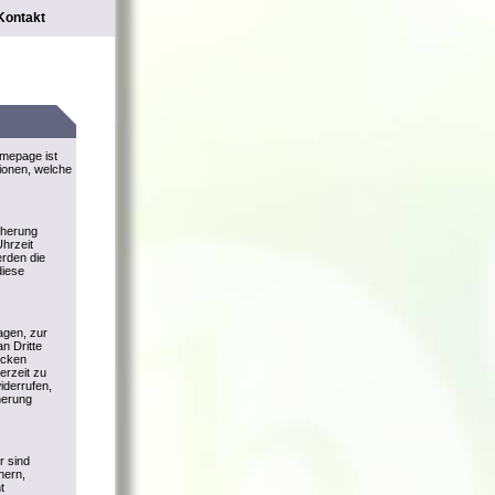
Kontakt
omepage ist
tionen, welche
cherung
hrzeit
rden die
diese
agen, zur
n Dritte
ecken
derzeit zu
iderrufen,
herung
r sind
hern,
t