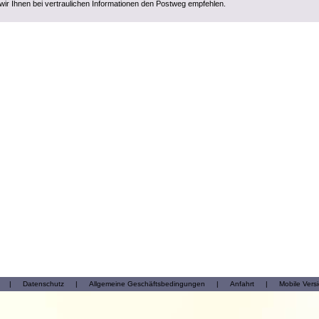
wir Ihnen bei vertraulichen Informationen den Postweg empfehlen.
|
Datenschutz
|
Allgemeine Geschäftsbedingungen
|
Anfahrt
|
Mobile Vers