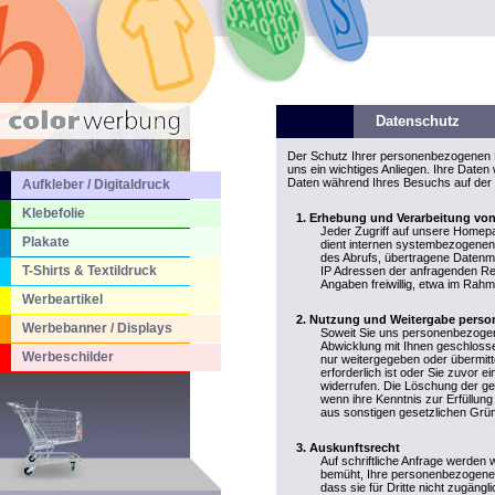
Datenschutz
Der Schutz Ihrer personenbezogenen D
uns ein wichtiges Anliegen. Ihre Date
Daten während Ihres Besuchs auf der 
Aufkleber / Digitaldruck
Klebefolie
Erhebung und Verarbeitung vo
Jeder Zugriff auf unsere Homepa
Plakate
dient internen systembezogenen 
des Abrufs, übertragene Datenm
T-Shirts & Textildruck
IP Adressen der anfragenden Re
Angaben freiwillig, etwa im Rah
Werbeartikel
Nutzung und Weitergabe perso
Werbebanner / Displays
Soweit Sie uns personenbezogene
Abwicklung mit Ihnen geschlosse
Werbeschilder
nur weitergegeben oder übermitt
erforderlich ist oder Sie zuvor ei
widerrufen. Die Löschung der ge
wenn ihre Kenntnis zur Erfüllung
aus sonstigen gesetzlichen Grün
Auskunftsrecht
Auf schriftliche Anfrage werden 
bemüht, Ihre personenbezogenen 
dass sie für Dritte nicht zugäng