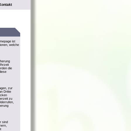
Kontakt
omepage ist
tionen, welche
cherung
hrzeit
rden die
diese
agen, zur
n Dritte
ecken
derzeit zu
iderrufen,
herung
r sind
hern,
t