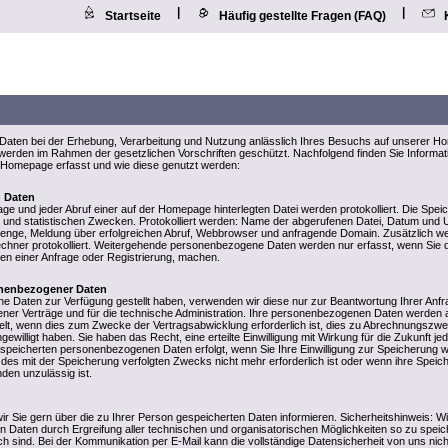
|
|
Startseite
Häufig gestellte Fragen (FAQ)
aten bei der Erhebung, Verarbeitung und Nutzung anlässlich Ihres Besuchs auf unserer H
n werden im Rahmen der gesetzlichen Vorschriften geschützt. Nachfolgend finden Sie Informa
Homepage erfasst und wie diese genutzt werden:
n Daten
ge und jeder Abruf einer auf der Homepage hinterlegten Datei werden protokolliert. Die Spei
und statistischen Zwecken. Protokolliert werden: Name der abgerufenen Datei, Datum und U
enge, Meldung über erfolgreichen Abruf, Webbrowser und anfragende Domain. Zusätzlich we
chner protokolliert. Weitergehende personenbezogene Daten werden nur erfasst, wenn Sie 
men einer Anfrage oder Registrierung, machen.
nenbezogener Daten
 Daten zur Verfügung gestellt haben, verwenden wir diese nur zur Beantwortung Ihrer Anfr
ner Verträge und für die technische Administration. Ihre personenbezogenen Daten werden a
elt, wenn dies zum Zwecke der Vertragsabwicklung erforderlich ist, dies zu Abrechnungszw
ngewilligt haben. Sie haben das Recht, eine erteilte Einwilligung mit Wirkung für die Zukunft je
speicherten personenbezogenen Daten erfolgt, wenn Sie Ihre Einwilligung zur Speicherung w
 des mit der Speicherung verfolgten Zwecks nicht mehr erforderlich ist oder wenn ihre Speic
den unzulässig ist.
wir Sie gern über die zu Ihrer Person gespeicherten Daten informieren. Sicherheitshinweis: Wi
Daten durch Ergreifung aller technischen und organisatorischen Möglichkeiten so zu speic
lich sind. Bei der Kommunikation per E-Mail kann die vollständige Datensicherheit von uns nich