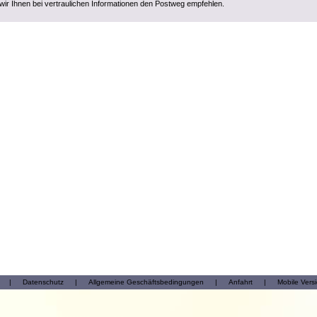
wir Ihnen bei vertraulichen Informationen den Postweg empfehlen.
|
Datenschutz
|
Allgemeine Geschäftsbedingungen
|
Anfahrt
|
Mobile Vers