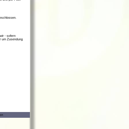
geschlossen.
ir - sofern
 wir um Zusendung
ion