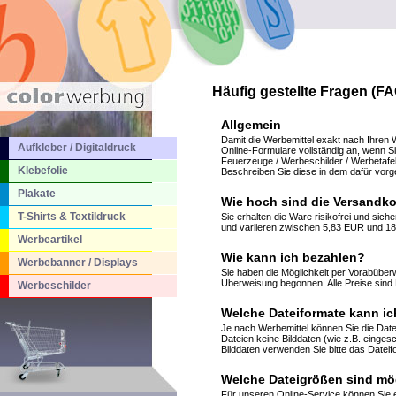
Häufig gestellte Fragen (FA
Allgemein
Damit die Werbemittel exakt nach Ihren W
Aufkleber / Digitaldruck
Online-Formulare vollständig an, wenn Sie
Feuerzeuge / Werbeschilder / Werbetafeln
Klebefolie
Beschreiben Sie diese in dem dafür vor
Plakate
Wie hoch sind die Versandk
T-Shirts & Textildruck
Sie erhalten die Ware risikofrei und sic
und variieren zwischen 5,83 EUR und 18
Werbeartikel
Wie kann ich bezahlen?
Werbebanner / Displays
Sie haben die Möglichkeit per Vorabüber
Überweisung begonnen. Alle Preise sind 
Werbeschilder
Welche Dateiformate kann i
Je nach Werbemittel können Sie die Date
Dateien keine Bilddaten (wie z.B. einges
Bilddaten verwenden Sie bitte das Datei
Welche Dateigrößen sind mö
Für unseren Online-Service können Sie 