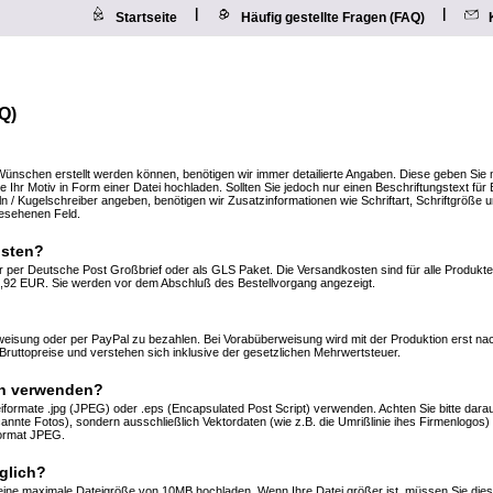
|
|
Startseite
Häufig gestellte Fragen (FAQ)
Q)
ünschen erstellt werden können, benötigen wir immer detailierte Angaben. Diese geben Sie m
 Ihr Motiv in Form einer Datei hochladen. Sollten Sie jedoch nur einen Beschriftungstext für 
 / Kugelschreiber angeben, benötigen wir Zusatzinformationen wie Schriftart, Schriftgröße 
gesehenen Feld.
osten?
her per Deutsche Post Großbrief oder als GLS Paket. Die Versandkosten sind für alle Produkte
,92 EUR. Sie werden vor dem Abschluß des Bestellvorgang angezeigt.
weisung oder per PayPal zu bezahlen. Bei Vorabüberweisung wird mit der Produktion erst na
Bruttopreise und verstehen sich inklusive der gesetzlichen Mehrwertsteuer.
ch verwenden?
iformate .jpg (JPEG) oder .eps (Encapsulated Post Script) verwenden. Achten Sie bitte dara
cannte Fotos), sondern ausschließlich Vektordaten (wie z.B. die Umrißlinie ihes Firmenlogos) 
format JPEG.
glich?
eine maximale Dateigröße von 10MB hochladen. Wenn Ihre Datei größer ist, müssen Sie dies