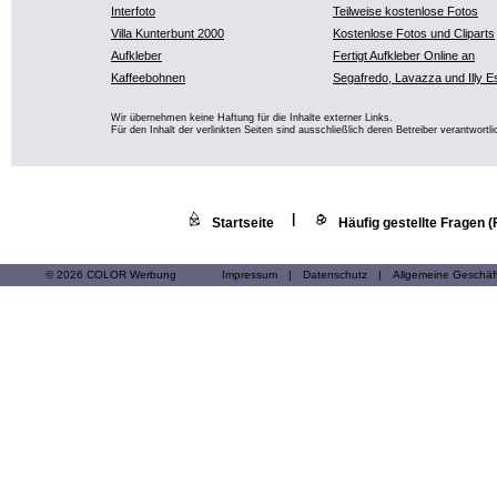
Interfoto
Teilweise kostenlose Fotos
Villa Kunterbunt 2000
Kostenlose Fotos und Cliparts
Aufkleber
Fertigt Aufkleber Online an
Kaffeebohnen
Segafredo, Lavazza und Illy E
Wir übernehmen keine Haftung für die Inhalte externer Links.
Für den Inhalt der verlinkten Seiten sind ausschließlich deren Betreiber verantwortli
|
Startseite
Häufig gestellte Fragen 
© 2026 COLOR Werbung
Impressum
|
Datenschutz
|
Allgemeine Geschä