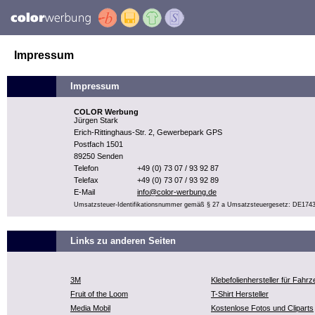
Impressum
Impressum
COLOR Werbung
Jürgen Stark
Erich-Rittinghaus-Str. 2, Gewerbepark GPS
Postfach 1501
89250 Senden
Telefon
+49 (0) 73 07 / 93 92 87
Telefax
+49 (0) 73 07 / 93 92 89
E-Mail
info@color-werbung.de
Umsatzsteuer-Identifikationsnummer gemäß § 27 a Umsatzsteuergesetz: DE174
Links zu anderen Seiten
3M
Klebefolienhersteller für Fahr
Fruit of the Loom
T-Shirt Hersteller
Media Mobil
Kostenlose Fotos und Cliparts