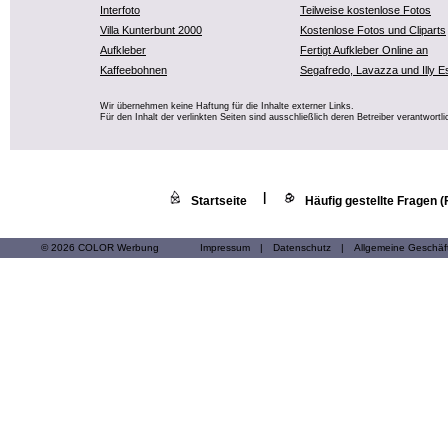
Interfoto
Teilweise kostenlose Fotos
Villa Kunterbunt 2000
Kostenlose Fotos und Cliparts
Aufkleber
Fertigt Aufkleber Online an
Kaffeebohnen
Segafredo, Lavazza und Illy E
Wir übernehmen keine Haftung für die Inhalte externer Links.
Für den Inhalt der verlinkten Seiten sind ausschließlich deren Betreiber verantwortli
|
Startseite
Häufig gestellte Fragen 
© 2026 COLOR Werbung
Impressum
|
Datenschutz
|
Allgemeine Geschä