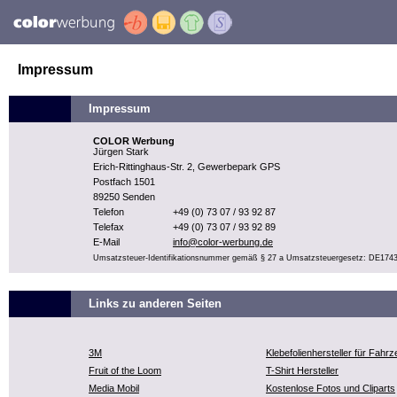
Impressum
Impressum
COLOR Werbung
Jürgen Stark
Erich-Rittinghaus-Str. 2, Gewerbepark GPS
Postfach 1501
89250 Senden
Telefon
+49 (0) 73 07 / 93 92 87
Telefax
+49 (0) 73 07 / 93 92 89
E-Mail
info@color-werbung.de
Umsatzsteuer-Identifikationsnummer gemäß § 27 a Umsatzsteuergesetz: DE174
Links zu anderen Seiten
3M
Klebefolienhersteller für Fahr
Fruit of the Loom
T-Shirt Hersteller
Media Mobil
Kostenlose Fotos und Cliparts