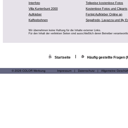
Interfoto
Teilweise kostenlose Fotos
Villa Kunterbunt 2000
Kostenlose Fotos und Cliparts
Aufkleber
Fertigt Aufkleber Online an
Kaffeebohnen
Segafredo, Lavazza und Illy E
Wir übernehmen keine Haftung für die Inhalte externer Links.
Für den Inhalt der verlinkten Seiten sind ausschließlich deren Betreiber verantwortli
|
Startseite
Häufig gestellte Fragen 
© 2026 COLOR Werbung
Impressum
|
Datenschutz
|
Allgemeine Geschä