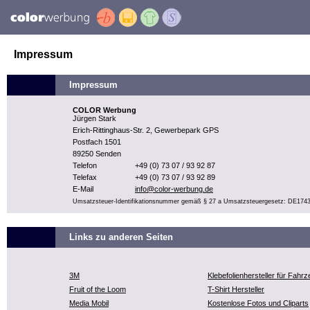
Impressum
Impressum
COLOR Werbung
Jürgen Stark
Erich-Rittinghaus-Str. 2, Gewerbepark GPS
Postfach 1501
89250 Senden
Telefon
+49 (0) 73 07 / 93 92 87
Telefax
+49 (0) 73 07 / 93 92 89
E-Mail
info@color-werbung.de
Umsatzsteuer-Identifikationsnummer gemäß § 27 a Umsatzsteuergesetz: DE174
Links zu anderen Seiten
3M
Klebefolienhersteller für Fahr
Fruit of the Loom
T-Shirt Hersteller
Media Mobil
Kostenlose Fotos und Cliparts